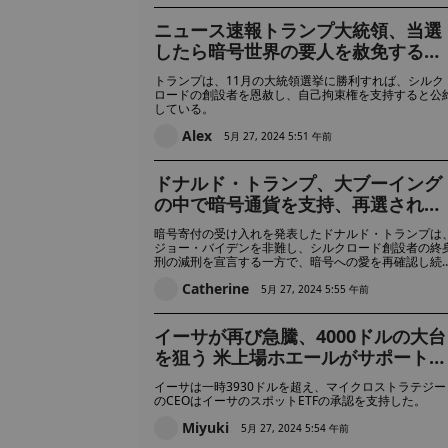
ニュース速報トランプ大統領、当選
したら暗号世界の要人を赦免すると
約束 デジタルダラーを発行せず、
トランプは、11月の大統領選挙に勝利すれば、シルク
5000万人の暗号保有者の権利を守る
ロードの創設者を恩赦し、自己拘束権を支持すると公
している。
と誓う
Alex
5月 27, 2024 5:51 午前
ドナルド・トランプ、大ブーイング
の中で暗号通貨を支持、再選されれ
ばSilk Roadボスの釈放を約束、し
暗号寄付の受け入れを発表したドナルド・トランプは
しそれは口先だけか？
ジョー・バイデンを非難し、シルクロード創設者の終
刑の減刑を宣言する一方で、暗号への愛を再確認し続
ている。しかし、擁護者たちは、政治家たちの暗号推
Catherine
派への転向に警告を発している。
5月 27, 2024 5:55 午前
イーサが再び急騰、4000ドルの大台
を狙う 米上場ホエールがサポートに
"転換"、強いシグナルを発信
イーサは一時3930ドルを超え、マイクロストラテジー
のCEOはイーサのスポットETFの承認を支持した。
Miyuki
5月 27, 2024 5:54 午前