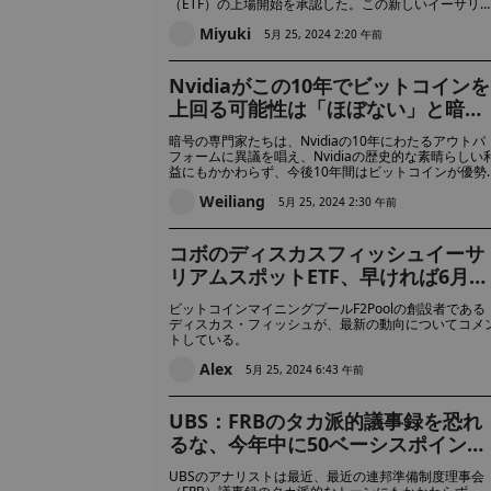
（ETF）の上場開始を承認した。この新しいイーサリ
ムファンドの発行を希望する資産運用会社はまだ承認
Miyuki
れていないが、この決定はこれらの会社と暗号通貨業
5月 25, 2024 2:20 午前
にとって予想外の勝利となった。月曜日まで、市場は
SECがこれらの申請を却下すると予想していた。
Nvidiaがこの10年でビットコインを
上回る可能性は「ほぼない」と暗号
幹部が語る
暗号の専門家たちは、Nvidiaの10年にわたるアウトパ
フォームに異議を唱え、Nvidiaの歴史的な素晴らしい
益にもかかわらず、今後10年間はビットコインが優勢
になると予測している。
Weiliang
5月 25, 2024 2:30 午前
コボのディスカスフィッシュイーサ
リアムスポットETF、早ければ6月中
旬に取引開始、2025年初頭には機関
ビットコインマイニングプールF2Poolの創設者である
投資家も参入へ
ディスカス・フィッシュが、最新の動向についてコメ
トしている。
Alex
5月 25, 2024 6:43 午前
UBS：FRBのタカ派的議事録を恐れ
るな、今年中に50ベーシスポイント
の利下げを予測
UBSのアナリストは最近、最近の連邦準備制度理事会