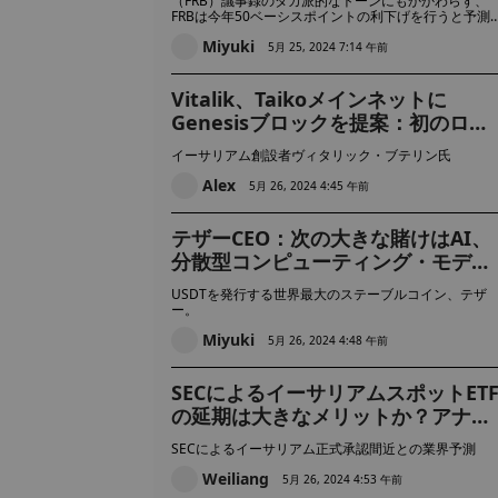
（FRB）議事録のタカ派的なトーンにもかかわらず、
FRBは今年50ベーシスポイントの利下げを行うと予測
ていると述べた。
Miyuki
5月 25, 2024 7:14 午前
Vitalik、Taikoメインネットに
Genesisブロックを提案：初のロー
ルアップ・プロジェクトに興奮
イーサリアム創設者ヴィタリック・ブテリン氏
Alex
5月 26, 2024 4:45 午前
テザーCEO：次の大きな賭けはAI、
分散型コンピューティング・モデル
の開発だ
USDTを発行する世界最大のステーブルコイン、テザ
ー。
Miyuki
5月 26, 2024 4:48 午前
SECによるイーサリアムスポットET
の延期は大きなメリットか？アナリ
スト：数十億ドルの投資準備が整う
SECによるイーサリアム正式承認間近との業界予測
Weiliang
5月 26, 2024 4:53 午前