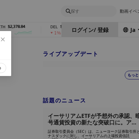
探す
動画
イベ
$2,378.84
$0.76762686
$454.62
DEL
ZEC
ログイン
/
登録
Ja
1%
4%
ライブアップデート
o
もっと
話題のニュース
イーサリアムETFが予想外の承認、
号通貨投資の新たな突破口に。アナ
リスト次に何が起こるか？
証券取引委員会（SEC）は、ニューヨーク証券取引所
ナスダックに対し、イーサリアムの上場投資信託