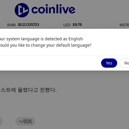
$0.01335723
$9.76
RAIN
LEO
WSTETH
1%
0%
0%
our system language is detected as
English
ould you like to change your default language?
Yes
N
리스트에 올렸다고 전했다.
弱気