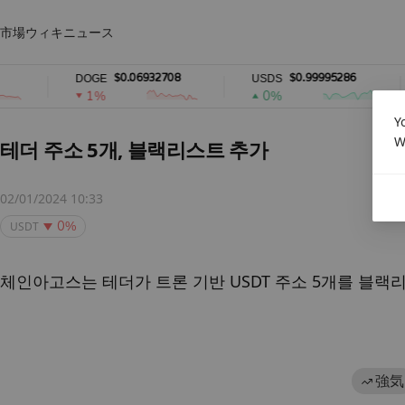
市場
ウィキ
ニュース
$0.06932708
$0.99995286
DOGE
USDS
1%
0%
Y
W
테더 주소 5개, 블랙리스트 추가
02/01/2024 10:33
USDT
0%
체인아고스는 테더가 트론 기반 USDT 주소 5개를 블랙
強気