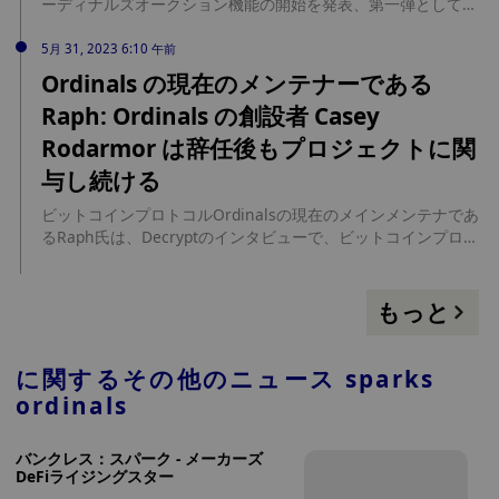
含む4人が就任する予定だという。 さらに、Ordinals チームは
ーディナルズオークション機能の開始を発表、第一弾としてア
Ordinals.org を立ち上げ、組織のメンバーがコミュニティの最
ンコモンレベルの「レアサトシ」10体が出品され、各サトシの
新情報を投稿し、プロジェクト開発に関連するその他のリソー
基本価格は288USDTに設定される。オークションの最初のバッ
5月 31, 2023 6:10 午前
スを提供します。 Dune Analytics ダッシュボードによると、
チは 24 時間継続し、USDT による入札をサポートします。 1
Ordinals の現在のメンテナーである
火曜日、オーディナルズの碑文造幣局の総数は 2,100 万個を超
サトシはビットコインの最小単位であり、Ordinals プロトコル
Raph: Ordinals の創設者 Casey
えました。 (復号化)
によれば、各ブロックで最初にソートされたサトシが「レア サ
トシ」となります。ビットコインの周期的なイベントに従っ
Rodarmor は辞任後もプロジェクトに関
て、最初に採掘されたサトシブロックにはさまざまな希少性レ
与し続ける
ベルがあります。 f2pool はコレクターが入札できるよう、定
期的にレアなサトシをオークション ページに出品します。
ビットコインプロトコルOrdinalsの現在のメインメンテナであ
るRaph氏は、Decryptのインタビューで、ビットコインプロト
コルOrdinalsの開発者であるCasey Rodarmor氏がOrdinalsの
メインメンテナとしての辞任を表明し、プロジェクトの管理を
Raphに引き継いだものの、ロダルモールは完全に消えたわけ
もっと
ではなく、今後もプロジェクトに関与していく予定だが、ロダ
ルモールは現在のオーディナルズのような表向きの顔になりた
くなかっただけだと説明した。 Raph 氏は、「現在ドイツに住
に関するその他のニュース
sparks
んでおり、教育学の学位取得のために勉強中です。プロジェク
ordinals
トのメインメンテナとして、Github で Ordinals コード ベー
スを保守します。10 か月間 Ordinals に取り組んでいます」と
バンクレス：スパーク - メーカーズ
述べました。今後数週間は、Ordinals の技術要素をよりよく理
DeFiライジングスター
解できるよう、コミュニティ主導の GitHub 上の資料を使用し