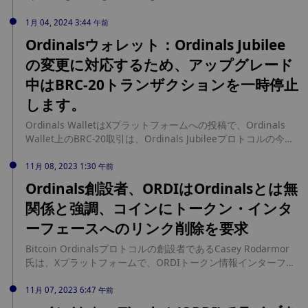
NFTs source: https://cointelegraph.com/news/bitcoin-
ordinals-sales-decline-january-halving-hope
1月 04, 2024 3:44 午前
Ordinalsウォレット：Ordinals Jubilee
の変更に対応するため、アップグレード
中はBRC-20トランザクションを一時停止
します。
Ordinals WalletはXプラットフォームへの投稿で、Ordinals
Wallet上のBRC-20取引は、Ordinals Jubileeプロトコルの今後
の変更に対応するためにシステムをアップグレードする間、一
時的に停止しており、Bitmap、TAP、およびNFTシステムは予
11月 08, 2023 1:30 午前
想通り機能し続けると述べた。
Ordinals創設者、ORDIはOrdinalsとは無
関係と強調、コインにトークン・インタ
ーフェースへのリンク削除を要求
Bitcoin Ordinalsプロトコルの創設者であるCasey Rodarmor
氏は、Xプラットフォームで、ORDIトークン情報インターフェ
イスのOrdinalsへのリンクの一部を削除するようCoinSecに要
請し、ORDIはOrdinals、The Open Ordinals Institute、また
11月 07, 2023 6:47 午前
はThe Ordicordとは無関係であると述べた。