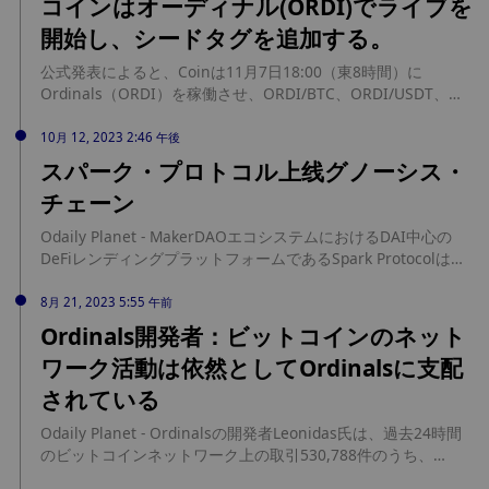
コインはオーディナル(ORDI)でライブを
開始し、シードタグを追加する。
公式発表によると、Coinは11月7日18:00（東8時間）に
Ordinals（ORDI）を稼働させ、ORDI/BTC、ORDI/USDT、
ORDI/TRYのスポット取引ペアをオープンする。ORDIにはシー
ドタグが適用される。
10月 12, 2023 2:46 午後
スパーク・プロトコル上线グノーシス・
チェーン
Odaily Planet - MakerDAOエコシステムにおけるDAI中心の
DeFiレンディングプラットフォームであるSpark Protocolは、
Gnosisチェーンへの展開を発表した。Gnosisチェーンへの展
開は、2023年6月に提案されたより広範なマルチチェーン戦略
8月 21, 2023 5:55 午前
の一環として、Etherエコシステムの外へのSpark Protocolの拡
Ordinals開発者：ビットコインのネット
大を意味する。Sparkの展開により、GnosisユーザーはGnosis
ワーク活動は依然としてOrdinalsに支配
チェーン上でローカルにDAIをキャストできるようになる一
方、ガスコストは主要なEtherネットワークよりも低くなりま
されている
す。
Odaily Planet - Ordinalsの開発者Leonidas氏は、過去24時間
のビットコインネットワーク上の取引530,788件のうち、
450,785件がOrdinalsに関連したものであったと指摘した。ビ