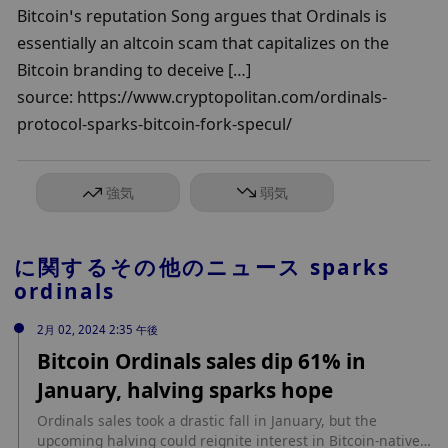
Bitcoin’s reputation Song argues that Ordinals is 
essentially an altcoin scam that capitalizes on the 
Bitcoin branding to deceive […]

source: https://www.cryptopolitan.com/ordinals-
protocol-sparks-bitcoin-fork-specul/
強気
弱気
に関するその他のニュース
sparks
ordinals
2月 02, 2024 2:35 午後
Bitcoin Ordinals sales dip 61% in
January, halving sparks hope
Ordinals sales took a drastic fall in January, but the
upcoming halving could reignite interest in Bitcoin-native