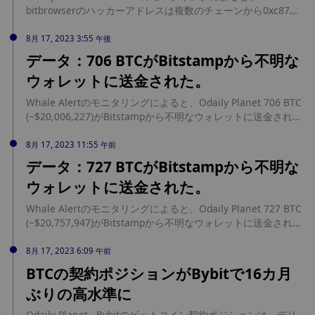
bitbrowserのハッカーアドレスは複数のチェーンから0xc87で
始まるアドレスに資金を送金している。0xc87アドレスは複数
のトークンをSocket経由でETHに変換している。
8月 17, 2023 3:55 午後
データ：706 BTCがBitstampから不明な
ウォレットに送金された。
Whale Alertのモニタリングによると、Odaily Planet 706 BTC
(~$20,006,227)がBitstampから不明なウォレットに送金され
た。
8月 17, 2023 11:55 午前
データ：727 BTCがBitstampから不明な
ウォレットに送金された。
Whale Alertのモニタリングによると、Odaily Planet 727 BTC
(~$20,757,947)がBitstampから不明なウォレットに送金され
た。
8月 17, 2023 6:09 午前
BTCの契約ポジションがBybitで16カ月
ぶりの高水準に
Odaily Planet - Bybitのビットコイン契約ポジションは、デリ