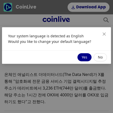
CoinLive
Download App
Your system language is detected as
English
갤럭시디지털 추정 주소, 데리비트서
Would you like to change your default language?
$744만 ETH 인출
01/01/2024 15:18
Yes
No
온체인 애널리스트 더데이터너드(The Data Nerd)가 X를 
통해 "암호화폐 전문 금융 서비스 기업 갤럭시디지털 추정 
주소가 데리비트에서 3,236 ETH(744만 달러)를 출금했다. 
해당 주소는 1시간 전에 OKX에 4000만 달러를 OKX로 입금
하기도 했다"고 전했다.