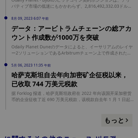
バティブ市場の低迷にもかかわらず、2,816,492,332.03ドルと
16ヶ月ぶりの高水準まで大幅に増加し、2日前の最高値
2,815,891,040.41ドルを上回ったことがGlassnodeのデータで
8月 09, 2023 6:07 午前
明らかになった。 Coinglassによると、BybitのBTC契約保有量
データ：アービトラムチェーンの総アカ
は96,600BTCで、CoinGape（154,400BTC）に次いで2位。(コ
ウント作成数が1000万を突破
インゲープ)
Odaily Planet Duneのデータによると、イーサリアムのレイヤ
ー2ソリューションであるArbitrumチェーン上で作成されたア
カウントの総数が1000万を突破し、本稿執筆時点で約
10,129,000に達した。また、Arbitrumチェーン上で作成され
5月 06, 2023 11:35 午前
たコントラクトの総数は現在2,827,914となっている。
哈萨克斯坦自去年向加密矿企征税以来，
已收取 744 万美元税款
据 Forklog 报道，哈萨克斯坦政府在 2022 年向该国开采加密货
币的企业征收了近 690 万美元税款，该税款自去年 1 月 1 日起
开始征收。此外，财政部表示 2023 年第一季度的加密税款必须
在 5 月 25 日之前支付，截止 4 月 27 日，财政部已收到 54 万
美元。Foresight News 此前消息，哈萨克斯坦总统于今年 2 月
もっと
签署了一项限制国内加密矿工使用能源的法律。