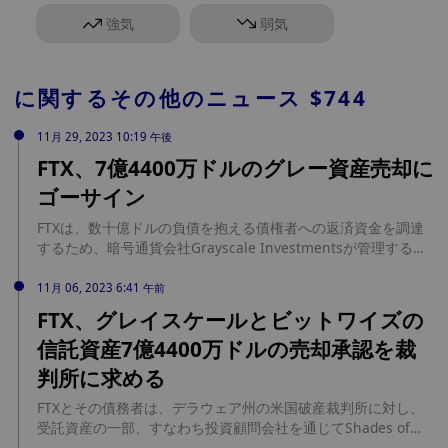
強気
弱気
に関するその他のニュース
$744
11月 29, 2023 10:19 午後
FTX、7億4400万ドルのグレー資産売却に
ゴーサイン
FTXは、数十億ドルの負債を抱える債権者への返済資金を調達
するため、暗号通貨会社Grayscale Investmentsが管理するデ
ジタル信託の株式売却を開始する承認を破産裁判所から得た。
裁判所の文書によると、FTXは価値を最大化し、デジタル投資
11月 06, 2023 6:41 午前
市場の混乱を避ける方法で資産を売却する計画だ。Grayscale
FTX、グレイスケールとビットワイズの
は様々なデジタル通貨に関連する投資を販売していた。購入者
信託資産7億4400万ドルの売却承認を裁
は実際の通貨を保有する代わりに、Grayscale社が設立・管理
する信託の株式を受け取った。 裁判所に提出されたFTXの声明
判所に求める
によると、同社が保有する信託の株式は先月、約7億4400万ド
ルと評価された。(ブルームバーグ)
FTXとその債務者は、デラウェア州の米国破産裁判所に対し、
受託資産の一部、すなわち投資顧問会社を通じてShades of
GreyとBitwiseのファンドの株式、総額7億4400万ドルと推定