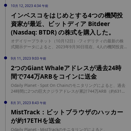
される価値の売却を承認するよう求めたことが、裁判所の文書
10月 12, 2023 4:34 午前
で明らかになった。 10月25日の市場価格に基づくと、FTXの
インベスコをはじめとする4つの機関投
「受託資産」は、総額約6億9,100万ドルのシェイズ・オブ・グ
資家が最近、ビットディア Bitdeer
レイ信託5本と、5,300万ドルのビットワイズが管理する信託1
本に関連する。 法廷文書によると、これは債権者が来るべき収
(Nasdaq: BTDR) の株式を購入した。
益化分配に備え、FTXが適切な時期にこれらの信託資産を迅速
に売却できるようにすることを意図したもの。さらに、各資産
オデイリープラネット（10月12日）-フィデリティの最新の株
の個別売却に関連するコストや遅延を軽減する方法として、価
式開示データによると、2023年9月30日現在、4人の機関投資
格決定委員会の設立を通じてすべての利害関係者を代表するこ
家が新たに暗号マイニング・サービス・プロバイダーBitdeer
とになる。 同申請書によると、債務者は、価格変動のリスクを
ビットディア（Nasdaq: BTDR）の株式を購入しており、具体
9月 11, 2023 9:03 午前
積極的に軽減することが信託資産の価値を最大限に保護し、そ
的にはInvesco Capital Management、TeachersInsurance
2つのGiant Whaleアドレスが過去24時
れによって債権者へのリターンを最大化し、債務者の再建計画
and Annuity Association-College Retirement Equities Fund
間で744万ARBをコインに送金
における資金の公平な分配を促進すると考えている。(コインデ
(TIAA)、Exchange Traded Concepts (ETC)、BetaShares
スク)
Capital Limitedである。 独立系投資運用会社であるインベスコ
Odaily Planet - Spot On Chainのモニタリングによると、過去
は、ビットディア株を20,380株購入した。学術、研究、医療、
24時間に2つの巨大クジラアドレスが累計744万ARB（約631万
文化、政府部門に財務退職サービスを提供するTIAAは、現在
ドル）をCoinSafeに送金した。0xe97で始まる巨大クジラアド
22,100株を保有している。同じくオーストラリアのETFプロバ
レスは平均価格0.86ドルで380万ARBをCoinSafeに送金した。
8月 31, 2023 8:43 午前
イダーであるベータシェアーズは、現在ビットディア株を17万
Vladilena2.ethは1時間前に平均価格0.84ドルで364万ARBを
MistTrack：ビットブラウザのハッカー
8360株保有している。
CoinSafeに送金した。1時間前に平均価格0.84ドルで364万
が約17ETHを送金
ARBがCoinSafeに送金された。 OKXのティッカーによると、
ARBは0.81USDTまで下落し、24時間で6.35%下落した。
Odaily Planet - MistTrackのモニタリングによると、