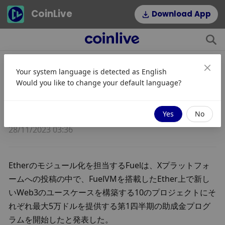
CoinLive
Download App
Your system language is detected as
English
イーサネットのモジュール実装レイ
Would you like to change your default language?
ヤーであるFuelは、第1四半期の助
成金プログラムを開始した。
Yes
No
28/11/2023 03:36
Etherのモジュール化を担当するFuelは、Xプラットフォ
ームへの投稿の中で、FuelVMを搭載したEther上で新し
いWeb3のユースケースを構築する10のプロジェクトにそ
れぞれ最大5万ドルを提供する第1四半期の助成金プログ
ラムを開始したと発表した。