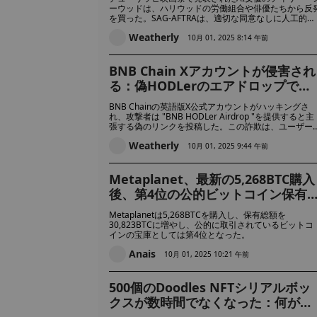
怖い」と非難
ーウッドは、ハリウッドの労働組合や俳優たちから反
を買った。SAG-AFTRAは、適切な同意なしに人工的な
演技者を使用することを非難し、公正さと人間の演技
Weatherly
将来に対する懸念を表明した。
10月 01, 2025 8:14 午前
BNB Chain Xアカウントが侵害され
る：偽HODLerのエアドロップでウ
ォレットが流出、Binanceは全額補
BNB Chainの英語版X公式アカウントがハッキングさ
償を約束
れ、攻撃者は "BNB HODLer Airdrop "を提供すると主
張する偽のリンクを投稿した。この詐欺は、ユーザー
騙してWalletConnectを通じて暗号ウォレットを接続
Weatherly
せ、資金を盗むことを目的としていた。
10月 01, 2025 9:44 午前
Metaplanet、最新の5,268BTC購入
後、第4位の公的ビットコイン保有
に
Metaplanetは5,268BTCを購入し、保有総額を
30,823BTCに増やし、公的に取引されているビットコ
インの宝庫としては第4位となった。
Anais
10月 01, 2025 10:21 午前
500個のDoodles NFTシリアルボッ
クスが数時間でなくなった：何がそ