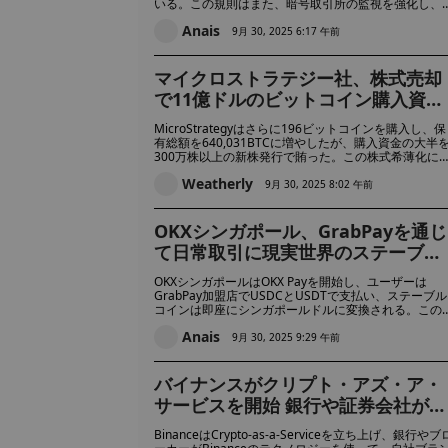
いる。この規則はまた、暗号取引所の監視を強化し、
ンタル口座や疑わしいウォレットの使用を抑制するこ
Anais
を目的としている。
9月 30, 2025 6:17 午前
マイクロストラテジー社、株式売却
で11億ドルのビットコイン購入資金
を調達し、株主希薄化が進む
MicroStrategyはさらに196ビットコインを購入し、保
有総額を640,031BTCに増やしたが、購入資金の大半
300万株以上の新株発行で賄った。この株式希薄化に
り、投資家の間では、ビットコインの大幅な上昇にも
Weatherly
かわらず、同社の株価がパフォーマンスを下回ること
9月 30, 2025 8:02 午前
の懸念が高まっている。
OKXシンガポール、GrabPayを通じ
て日常取引に現実世界のステーブル
コイン決済を導入
OKXシンガポールはOKX Payを開始し、ユーザーは
GrabPay加盟店でUSDCとUSDTで支払い、ステーブル
コインは即座にシンガポールドルに変換される。この
ービスは、デジタル通貨を日常的な取引に利用できる
Anais
うにすることを目的としており、将来的にはより多く
9月 30, 2025 9:29 午前
加盟店やステーブルコインに拡大する予定である。
バイナンスがクリプト・アズ・ア・
サービスを開始 銀行や証券会社がイ
ンフラを構築せずにデジタル資産取
BinanceはCrypto-as-a-Serviceを立ち上げ、銀行やブ
引を提供可能に