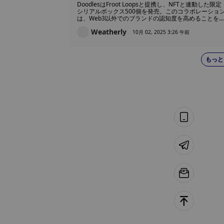
んなに魅力的だったのか？
DoodlesはFroot Loopsと提携し、NFTと連動した限定
シリアルボックス500個を発売。このコラボレーショ
は、Web3以外でのブランドの認知度を高めることを
的とし、コレクターにサイン入りボックスやデジタル
Weatherly
ッズを提供した。
10月 02, 2025 3:26 午前
もっと