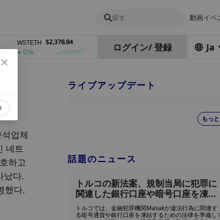
探す
動画
イベ
$2,378.84
$0.76762686
$45
WSTETH
DEL
ZEC
ログイン
/
登録
Ja
0%
1%
4%
ライブアップデート
o
もっと
분석업체 
인 네트
話題のニュース
호하고 
났다. 
トルコの新法案、規制当局に犯罪に
명했다.
関連した銀行口座や暗号口座を凍結
する権限を与える可能性
トルコでは、金融犯罪機関Masakが違法行為に関連す
る暗号通貨や銀行口座を凍結するための法律を準備し