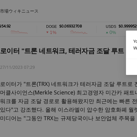
市場
ウィキ
ニュース
2
$0.06932708
$0.99995286
DOGE
USDS
1%
0%
Y
W
로이터 "트론 네트워크, 테러자금 조달 루트 전락
27/11/2023 07:29
로이터가 "트론(TRX) 네트워크가 테러자금 조달 루트로
머클사이언스(Merkle Science) 최고경영자 미간카 패트나
워크를 자금 조달 경로로 활용해왔지만 최근에는 빠른 전송
있다"고 강조했다. 올해 이스라엘이 압수한 암호화폐 월렛 주
미디어는 "그동안 TRX는 규제당국이나 보안업체 주목을 덜 