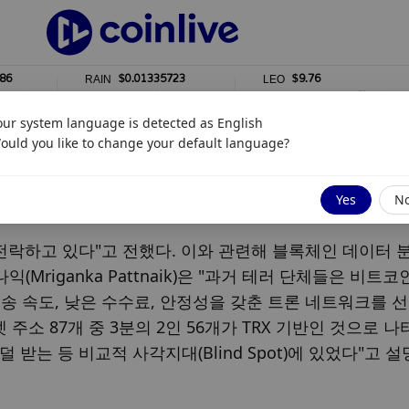
$0.01335723
$9.76
RAIN
LEO
1%
0%
our system language is detected as
English
ould you like to change your default language?
"
Yes
N
 전락하고 있다"고 전했다. 이와 관련해 블록체인 데이터 
익(Mriganka Pattnaik)은 "과거 테러 단체들은 비트코
 속도, 낮은 수수료, 안정성을 갖춘 트론 네트워크를 선
소 87개 중 3분의 2인 56개가 TRX 기반인 것으로 나타
받는 등 비교적 사각지대(Blind Spot)에 있었다"고 설