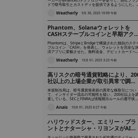
ーカーがBinanceのテクノロジーを使って、自社ブラ
ドで暗号取引とカストディを提供できるようにした。
のサービスでは、技術的な作業やコンプライアンスに
Weatherly
する作業をすべて行うため、従来の金融会社は独自の
9月 30, 2025 10:09 午前
ステムを構築することなく暗号市場に参入することが
きる。
Phantom、Solanaウォレットを
CASHステーブルコインと早期アク
スPhantomキャッシュ機能で完全
Phantomは、StripeとBridgeで構築された独自のステ
マネーアプリに拡張
ブルコイン「CASH」を発表し、ウォレットを完全な
済アプリに変貌させた。無料送金、デビットカードへ
アクセス、VISAとの統合を提供し、成長するステーブ
Weatherly
ルコイン市場の大手企業への挑戦を目指している。
10月 01, 2025 3:23 午前
高リスクの暗号通貨戦略により、20
社以上の上場企業が取引異常で調査
中
米規制当局は、暗号通貨発表前の異常な株取引につい
て、インサイダー流出の可能性を疑い、200社以上を
査している。SECとFINRAは情報開示ルールの遵守状
をチェックしており、違反が見つかれば罰金や制裁金
Anais
科される可能性がある。
10月 01, 2025 6:27 午前
ハリウッドスター、エミリー・ブラ
ントとナターシャ・リヨンヌがAI女
優ティリー・ノーウッドを「業界は
チューリッヒ映画祭で発表されたAI女優のティリー・