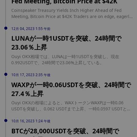
Fed Meeting, Bitcoin Price at $42K
Coinspeaker Treasury Yields Inch Higher Ahead of Fed
Meeting, Bitcoin Price at $42K Traders are on edge, eagerly
watching the Federal Reserve meeting for clues about
prospective interest rate changes. Treasury Yields Inch
12月 04, 2023 1:55 午前
Higher Ahead of Fed Meeting, Bitcoin Price at $42K source:
LUNAが一時1USDTを突破、24時間で
https://www.coinspeaker.com/treasury-yields-fed-bitcoin-
23.06％上昇
42k/
Ouyi OKX相場では、LUNAは一時1USDTを突破し、現在
0.992USDTで、24時間で23.06%上昇している。
10月 17, 2023 2:35 午後
WAXPが一時0.06USDTを突破、24時間で
27.4％上昇
Ouyi OKXの相場によると、WAXトークンWAXPは一時0.06
USDTを突破し、0.062 USDTまで上昇、一時0.0597 USDTとな
り、24時間で27.4%上昇した。WAXはDApp、NFTコレクティブ
ル、Gamefiのエコシステム構築を目指すパブリックチェーンプ
10月 16, 2023 1:24 午後
ロトコルであると報告されている。
BTCが28,000USDTを突破、24時間で