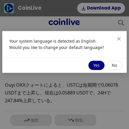
CoinLive
Download App
Your system language is detected as
English
USTC 24Hは247.84%上昇、一時
Would you like to change your default language?
0.06 USDTを突破
27/11/2023 06:45
Yes
No
Ouyi OKXクォートによると、USTCは短期間で0.06078 
USDTまで上昇し、現在は0.05889 USDTで、24Hで
247.84%上昇している。
強気
弱気