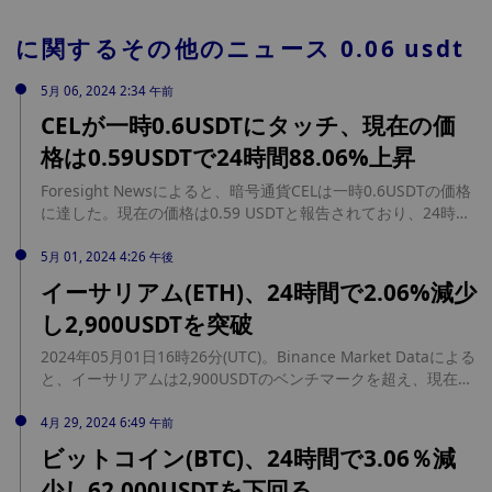
に関するその他のニュース
0.06 usdt
5月 06, 2024 2:34 午前
CELが一時0.6USDTにタッチ、現在の価
格は0.59USDTで24時間88.06%上昇
Foresight Newsによると、暗号通貨CELは一時0.6USDTの価格
に達した。現在の価格は0.59 USDTと報告されており、24時間
で88.06％の大幅な上昇を記録している。この価格の急上昇
は、短期的にCELの市場が好調であることを示している。
5月 01, 2024 4:26 午後
イーサリアム(ETH)、24時間で2.06%減少
し2,900USDTを突破
2024年05月01日16時26分(UTC)。Binance Market Dataによる
と、イーサリアムは2,900USDTのベンチマークを超え、現在
2,902.899902USDTで取引されており、24時間で2.06%減少し
ている。
4月 29, 2024 6:49 午前
ビットコイン(BTC)、24時間で3.06％減
少し62,000USDTを下回る