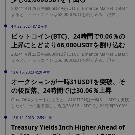
2024年4月29日午前06時49分(UTC)。Binance Market Dataに
よると、ビットコインは62,000USDTを割り込み、現在
61,984.289063USDTで取引されており、24時間で3.06％減少
している。
4月 23, 2024 8:12 午前
ビットコイン(BTC)、24時間で0.06％の
上昇にとどまり66,000USDTを割り込む
2024年4月23日午前08時12分(UTC)。Binance Market Dataに
よると、ビットコインは66,000USDTを割り込み、現在
65,989.992188USDTで取引されており、24時間で0.06％上昇
幅を縮小している。
12月 15, 2023 4:20 午前
オークションが一時31USDTを突破、そ
の後反落、24時間では30.06％上昇
Ouyi OKXクォートによると、AUCTIONは一時31 USDTを突破
したが、その後下落し、現在30.812 USDTで、24時間30.06%
上昇した。
12月 11, 2023 12:59 午後
Treasury Yields Inch Higher Ahead of