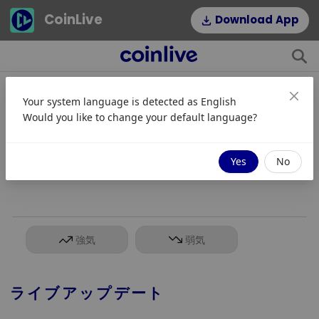
CoinLive
Download App
Your system language is detected as
English
Ondo Perpsの公開から48時間で取
Would you like to change your default language?
引高が20億ドルを突破
08/07 15:55
Yes
No
強気
弱気
ライブアップデート