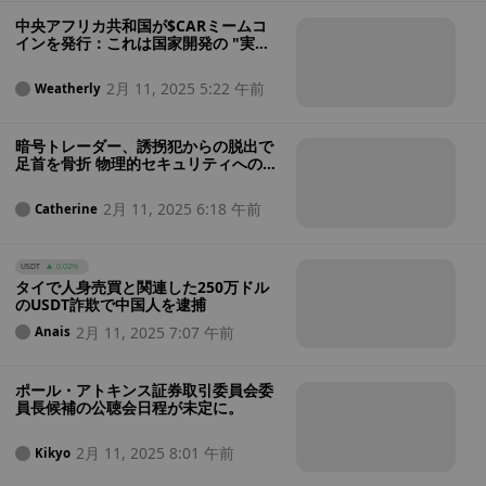
中央アフリカ共和国が$CARミームコ
インを発行：これは国家開発の "実験
"なのか、それとも暗号通貨の "ポン
プ・アンド・ダンプ "なのか？
2月 11, 2025 5:22 午前
Weatherly
暗号トレーダー、誘拐犯からの脱出で
足首を骨折 物理的セキュリティへの不
安が高まる中
2月 11, 2025 6:18 午前
Catherine
USDT
0.02%
タイで人身売買と関連した250万ドル
のUSDT詐欺で中国人を逮捕
2月 11, 2025 7:07 午前
Anais
ポール・アトキンス証券取引委員会委
員長候補の公聴会日程が未定に。
2月 11, 2025 8:01 午前
Kikyo