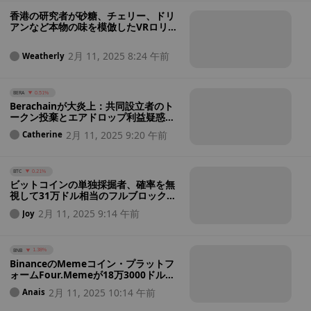
香港の研究者が砂糖、チェリー、ドリ
アンなど本物の味を模倣したVRロリポ
ップを開発 - あなたは試してみる？
2月 11, 2025 8:24 午前
Weatherly
BERA
0.51%
Berachainが大炎上：共同設立者のト
ークン投棄とエアドロップ利益疑惑が
コミュニティ不信に拍車をかける
2月 11, 2025 9:20 午前
Catherine
BTC
0.21%
ビットコインの単独採掘者、確率を無
視して31万ドル相当のフルブロックを
採掘
2月 11, 2025 9:14 午前
Joy
BNB
1.38%
BinanceのMemeコイン・プラットフ
ォームFour.Memeが18万3000ドルの
ハッキングの標的に、取引停止に
2月 11, 2025 10:14 午前
Anais