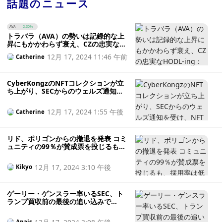
話題のニュース
AVA
2.30%
トラバラ（AVA）の勢いは記録的な上
昇にもかかわらず衰え、CZの忠実な
HODL-ing：それはクリスマスの奇跡
12月 17, 2024 11:46 午前
Catherine
を提供することができますか？
CyberKongzのNFTコレクションが立
ち上がり、SECからのウェルズ通知を
受け、NFTの明確化のために闘う姿勢
を見せる
12月 17, 2024 1:55 午後
Catherine
リド、ポリゴンからの撤退を発表 コミ
ュニティの99％が賛成票を投じるも、
採用率は低水準に
12月 17, 2024 3:10 午後
Kikyo
ゲーリー・ゲンスラー率いるSEC、ト
ランプ買収前の最後の追い込みで
CyberKongzとUnicoinをウェルズ通
知で標的にする
Anais