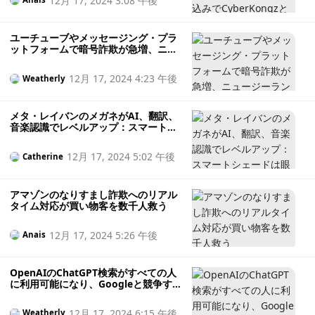
12月 17, 2024 3:08 午後
ユーチューブやメッセージング・プラ
ットフォームで暗号詐欺が急増、ニュ
ージーランドの規制当局が警告
12月 17, 2024 4:23 午後
Weatherly
メタ・レイバンのメガネがAI、翻訳、
音楽認識でレベルアップ：スマートシ
ェードは眼鏡の未来か？
12月 17, 2024 5:02 午後
Catherine
アマゾンのなりすまし詐欺へのリアル
タイム対応が買い物客を数千人救う
12月 17, 2024 5:26 午後
Anais
OpenAIのChatGPT検索がすべての人
に利用可能になり、Googleと競争する
準備が整った
12月 17, 2024 6:15 午後
Weatherly