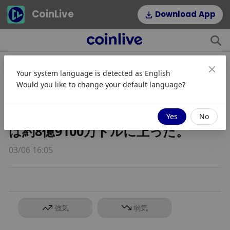
CoinLive
Download App
Your system language is detected as
English
過去24時間で市場全体で11億500万
Would you like to change your default language?
ドルのロスカットが発生し、そのう
ちロングポジションのロスカット
Yes
No
は約8億9100万ドルに上った。
03/06 16:05
強気
弱気