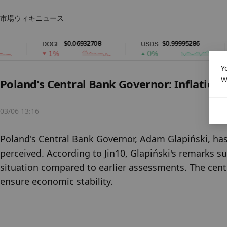
市場
ウィキ
ニュース
$0.06932708
$0.99995286
DOGE
USDS
1%
0%
Y
W
Poland's Central Bank Governor: Inflation 
03/06 13:16
Poland's Central Bank Governor, Adam Glapiński, has st
perceived. According to Jin10, Glapiński's remarks s
situation compared to earlier assessments. The centr
ensure economic stability.