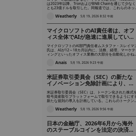
数十億ドルを移動
は2023年以降、TronおよびBNB Chainを通じて少なく
とも23億ドルを取引した。同報道では、これらのネッ
トワークと、トランプ家による「World Liberty
Weatherly
Financial」プロジェクトに関与する暗号資産業界の関
5月 19, 2026 8:32 午前
係者との間にある間接的なつながりも指摘されている
マイクロソフトのAI責任者は、オフ
ィス全体でAIが急速に進展している
ことから、18カ月以内にほとんどの
マイクロソフトのAI部門責任者ムスタファ・スレイマ
ホワイトカラー職が自動化される可
氏は、AIが12～18カ月以内に、法務、経理、マーケテ
ィングといったオフィス業務の大部分を自動化しかね
能性があると警告している
いと警告した。同氏は、AIは急速に進化しており、間
Anais
なく人間の介入をほとんど必要とせずに、コンピュー
5月 19, 2026 9:23 午前
を駆使する業務の大部分を処理できるようになるだろ
と述べた。
米証券取引委員会（SEC）の新たな
イノベーション免除計画により、米
株式市場でブロックチェーン上での
米証券取引委員会（SEC）は、トークン化された株式
トークン化株式の取引が実現する可
暗号資産取引プラットフォームで取引できるようにす
新たな規則の導入を計画している。これらのトークン
能性
株価の変動を追跡する可能性があるが、議決権や配当
Weatherly
いった通常の株主権は付与されない。
5月 19, 2026 9:56 午前
日本の金融庁、2026年6月から海外
のステーブルコインを法定の決済手