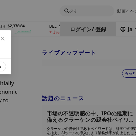
探す
動画
イベ
$2,378.84
$0.76762686
$454.62
DEL
ZEC
ログイン
/
登録
Ja
1%
4%
ライブアップデート
o
もっと
ially 
onomic 
話題のニュース
 to 
市場の不透明感の中、IPOの延期に
備えるクラーケンの親会社ペイワー
ドが150人を解雇
クラーケンの親会社であるペイワードは、計画中のIP
を控え、AIツールの導入により業務効率が向上したこ