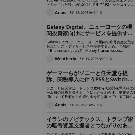
TOBAMら投資家から1,715万ユーロの資金調達ラウン
ドを完了した後、約1,511万ドルで192ビットコインを
購入した。この購入により、同社の保有総数は3,135
Anais
ットコインとなり、これらはすべて、企業向けビット
5月 18, 2026 9:41 午前
イン・トレジャリーを構築する計画の一環として蓄積
れたものである。
Galaxy Digital、ニューヨークの機
関投資家向けにサービスを提供する
ため、米国で最も取得が困難な暗号
Galaxy Digitalは、ニューヨーク州内で暗号資産の取引
資産ライセンスの一つを取得
およびカストディサービスを提供するため、同州の
「BitLicense」および「Money Transmission
License」を取得した。この認可により、同社は米国で
Weatherly
最も厳格な暗号資産規制体制の一つのもと、主要な機
5月 19, 2026 3:09 午前
投資家と直接取引できるようになった。
ゲーマーらがソニーと任天堂を提
訴、関税導入に伴うPS5とSwitchの
価格引き上げが、政府の還付金によ
ソニーと任天堂は、トランプ政権時代の関税導入時に
る不当な二重の利益につながったと
ーム機の価格を引き上げたにもかかわらず、現在その
用について政府からの還付金を受け取っている可能性
主張
あるとして、ゲーマーらから訴訟を起こされている。
Anais
客側は、これにより購入者が割高な価格を支払わされ
5月 19, 2026 6:42 午前
一方で、両社は米国政府からその費用を再び回収でき
ことになると主張している。
イランのノビテックス、トランプ家
の暗号資産支援者とつながりのある
トロンおよびBNBチェーンを通じて
ロイターの調査によると、イランの取引所「Nobitex