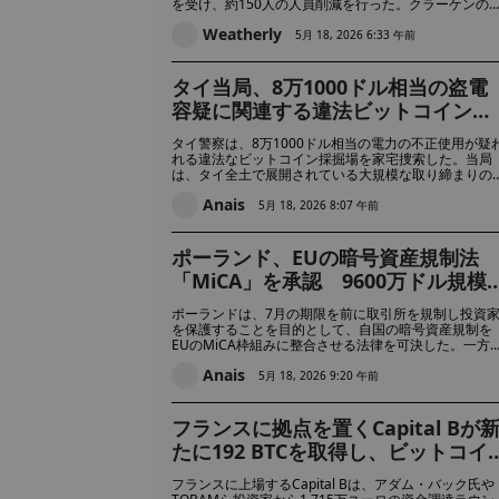
を受け、約150人の人員削減を行った。クラーケンの
会社は依然として200億ドル規模の上場を目指してい
Weatherly
が、市場環境の悪化によりIPOは延期されている。
5月 18, 2026 6:33 午前
タイ当局、8万1000ドル相当の盗電
容疑に関連する違法ビットコイン採
掘施設を摘発
タイ警察は、8万1000ドル相当の電力の不正使用が疑
れる違法なビットコイン採掘場を家宅捜索した。当局
は、タイ全土で展開されている大規模な取り締まりの
環として、採掘用マシスを押収した。
Anais
5月 18, 2026 8:07 午前
ポーランド、EUの暗号資産規制法
「MiCA」を承認 9600万ドル規模
のZondacrypto破綻を受け、詐欺捜
ポーランドは、7月の期限を前に取引所を規制し投資
査と規制をめぐる政治的対立が激化
を保護することを目的として、自国の暗号資産規制を
EUのMiCA枠組みに整合させる法律を可決した。一方
検察当局は、ユーザーが約9,600万ドルの損失を被っ
Anais
破綻した取引所「Zondacrypto」について捜査を進め
5月 18, 2026 9:20 午前
おり、暗号資産の監督をめぐるすでに白熱している政
的議論にさらなる圧力をかけている。
フランスに拠点を置くCapital Bが
たに192 BTCを取得し、ビットコイ
ンの買い増しを継続。保有総量は
フランスに上場するCapital Bは、アダム・バック氏や
3,135 BTCに増加した。