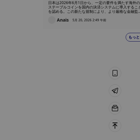
段として承認
日本は2026年6月1日から、一定の要件を満たす海外の
ステーブルコインを国内の決済システムに導入するこ
を認める。この新たな規制により、より厳格な金融監
の下、海外の発行体も日本の規制対象市場に参入でき
Anais
ようになる。
5月 20, 2026 2:49 午前
もっと