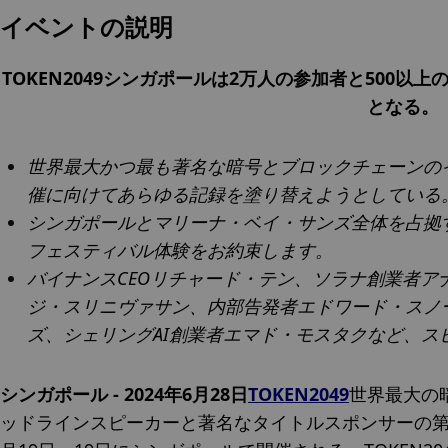
イベントの説明
TOKEN2049シンガポールは2万人の参加者と500以
となる。
世界最大かつ最も著名な暗号とブロックチェーンのイベン
催に向けてあらゆる記録を塗り替えようとしている
シンガポールとマリーナ・ベイ・サンズ全体を占拠する
フェスティバル体験をお約束します。
バイナンスCEOリチャード・テン、ソラナ創業者ア
ジ・スリニヴァサン、内部告発者エドワード・スノー
ズ、シェリングAI創業者エマド・モスタクなど、ス
シンガポール - 2024年6月28日
TOKEN2049
世界最大の暗
ッドラインスピーカーと著名なタイトルスポンサーの第