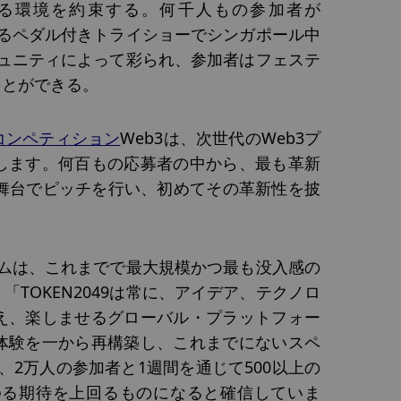
る環境を約束する。何千人もの参加者が
であるペダル付きトライショーでシンガポール中
コミュニティによって彩られ、参加者はフェステ
ことができる。
コンペティション
Web3は、次世代のWeb3プ
します。何百もの応募者の中から、最も革新
舞台でピッチを行い、初めてその革新性を披
スカムは、これまでで最大規模かつ最も没入感の
TOKEN2049は常に、アイデア、テクノロ
え、楽しませるグローバル・プラットフォー
体験を一から再構築し、これまでにないスペ
は、2万人の参加者と1週間を通じて500以上の
ゆる期待を上回るものになると確信していま