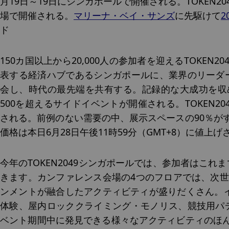
月19日～19日にシンガポールで開催される。TOKEN204
場で開催される。
マリーナ・ベイ・サンズ
に先駆けて
2
ド
150カ国以上から20,000人の参加者を迎えるTOKE
表する経済ハブであるシンガポールに、業界のリーダ
会し、時代の最先端を共有する。記録的な大成功を収めた2
500を超えるサイドイベントが開催される。
TOKEN
される。前例のない需要の中、展示スペースの90％がすで
価格は本日6月28日午後11時59分（GMT+8）に値上げ
今年のTOKEN2049シンガポールでは、参加者はこ
きます。カンファレンス会場の4つのフロアでは、次世
ンメントが融合したアクティビティが盛りだくさん。イ
体験、屋内ロッククライミング・モノリス、競技用パ
ベント期間中に発見できる様々なアクティビティのほんの