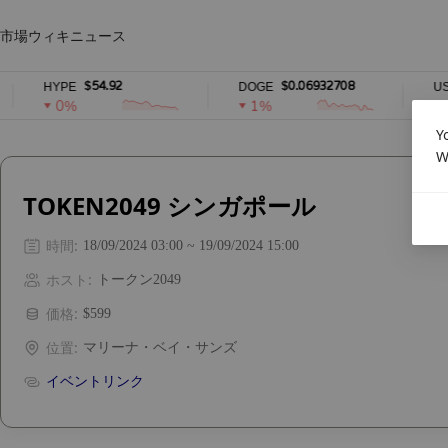
市場
ウィキ
ニュース
$54.92
$0.06932708
HYPE
DOGE
USDS
0%
1%
0%
Y
W
TOKEN2049 シンガポール
時間
:
18/09/2024 03:00 ~ 19/09/2024 15:00
ホスト
:
トークン2049
価格
:
$599
位置
:
マリーナ・ベイ・サンズ
イベントリンク