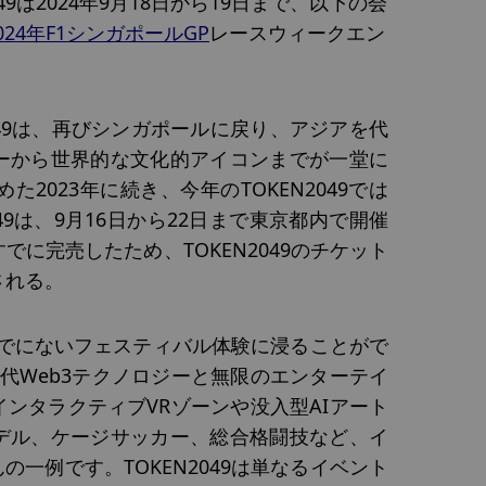
9は2024年9月18日から19日まで、以下の会
024年F1シンガポールGP
レースウィークエン
N2049は、再びシンガポールに戻り、アジアを代
ーから世界的な文化的アイコンまでが一堂に
023年に続き、今年のTOKEN2049では
2049は、9月16日から22日まで東京都内で開催
に完売したため、TOKEN2049のチケット
される。
れまでにないフェスティバル体験に浸ることがで
代Web3テクノロジーと無限のエンターテイ
ンタラクティブVRゾーンや没入型AIアート
デル、ケージサッカー、総合格闘技など、イ
一例です。TOKEN2049は単なるイベント