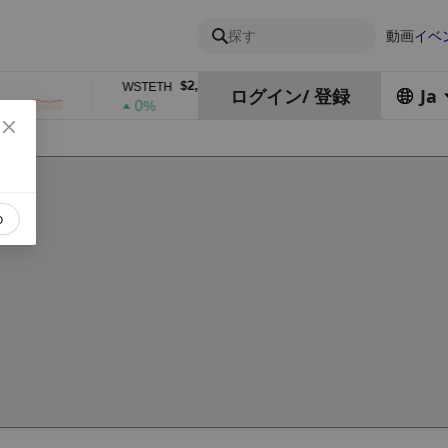
探す
動画
イベ
$2,378.84
$0.76762686
WSTETH
DEL
ログイン
/
登録
Ja
0%
1%
o