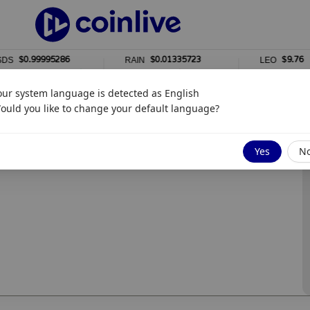
$0.99995286
$0.01335723
$9.76
RAIN
LEO
1%
0%
our system language is detected as
English
ould you like to change your default language?
Yes
N