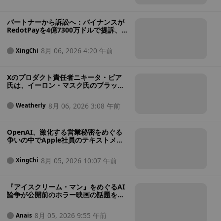
パートナーから訴訟へ：バイナンスが
RedotPayを4億7300万ドルで提訴、
同社が「バイナンス・ペイ」を利用し
て50万人近くのユーザーを奪ったと主
8月 06, 2026 4:20 午前
XingChi
張
Xのプロダクト責任者ニキータ・ビア
氏は、イーロン・マスク氏のプラット
フォームの運営は「24時間365日の仕
事」だと述べ、一息つくために辞任し
8月 06, 2026 3:08 午前
Weatherly
た。
OpenAI、激化する営業秘密をめぐる
争いの中でApple社員のテキストメッ
セージを公開
8月 05, 2026 10:07 午前
XingChi
『アイスクリーム・マン』をめぐるAI
論争が公開前のホラー映画の話題を覆
い隠す中、イーライ・ロスは「言い間
違えた」と認めた
8月 05, 2026 9:55 午前
Anais