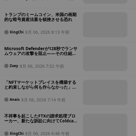
トランプのミームコイン、米国の画期
的な暗号資産法案を頓挫させる恐れ
8月 06, 2026 8:13 午前
XingChi
Microsoft Defenderが128秒でランサ
ムウェアの攻撃を阻止――その仕組み
とは
8月 06, 2026 7:52 午前
Zoey
「NFTマーケットプレイスを構築する
と約束しながら何も作らなかった」
――米司法省、投資家資金を賭け事に
使い込んだとされるNFT創業者を起訴
8月 06, 2026 7:14 午前
Anais
不祥事を起こしたFTXの請求処理ブロ
ーカー、新たな訴訟に向けてColdcard
ハッキング被害者を標的に
8月 06, 2026 6:48 午前
XingChi