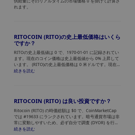
供給量にそのリアルタイムの市場価格 0 を掛けて計算さ
れます。
RITOCOIN (RITO)の史上最低価格はいくら
ですか？
RITOの史上最低値は 0
で、1970-01-01 に記録されてい
ます。現在のコイン価格は史上最低値から 0% 上昇して
います。 (RITO)の史上最低価格は 0 米ドルです。現在の
価格は史上最低値から 0% 上昇しています。
続きを読む
RITOCOIN (RITO) は良い投資ですか？
Ritocoin (RITO) の時価総額は $0 で、CoinMarketCap
では #19633 にランクされています。暗号通貨市場は非
常に変動しやすいため、必ず自分で調査 (DYOR) を行
い、リスク許容度を評価してください。さらに、
続きを読む
Ritocoin (RITO) の価格傾向とパターンを分析して、