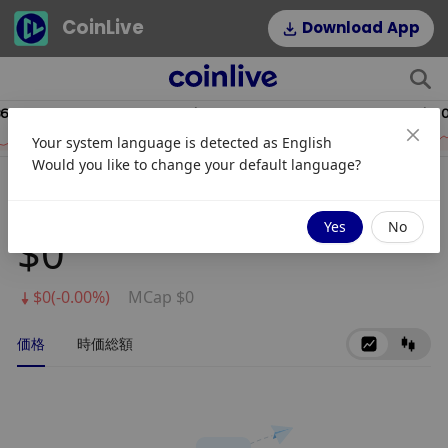
CoinLive
Download App
.58
$52.50
HYPE
DOGE
Your system language is detected as
English
6.20%
0.66%
Would you like to change your default language?
Ritocoin
Yes
No
$0
$0(-0.00%)
MCap $0
価格
時価総額