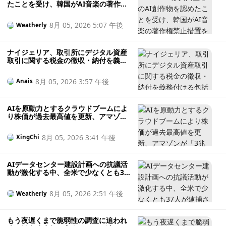
たことを受け、韓国がAI音楽の著作権
禁止措置を撤回
8月 05, 2026 5:07 午後
Weatherly
ナイジェリア、取引所にデジタル資産
取引に関する税金の徴収・納付を義務
付ける包括的な仮想通貨税制を導入
8月 05, 2026 3:57 午後
Anais
AIを原動力とするクラウドブームによ
り株価が過去最高値を更新、アマゾン
が「3兆ドルクラブ」に仲間入り
8月 05, 2026 3:41 午後
XingChi
AIデータセンター建設計画への抗議活
動が激化する中、全米で少なくとも37
人が逮捕された
8月 05, 2026 2:51 午後
Weatherly
もう夜遅くまで脆弱性の調査に追われ