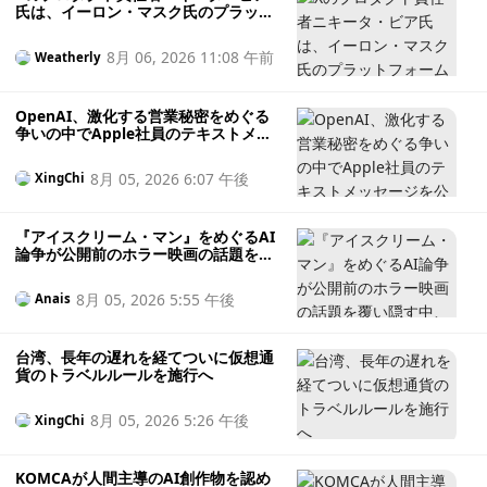
氏は、イーロン・マスク氏のプラット
フォームの運営は「24時間365日の仕
事」だと述べ、一息つくために辞任し
8月 06, 2026 11:08 午前
Weatherly
た。
OpenAI、激化する営業秘密をめぐる
争いの中でApple社員のテキストメッ
セージを公開
8月 05, 2026 6:07 午後
XingChi
『アイスクリーム・マン』をめぐるAI
論争が公開前のホラー映画の話題を覆
い隠す中、イーライ・ロスは「言い間
違えた」と認めた
8月 05, 2026 5:55 午後
Anais
台湾、長年の遅れを経てついに仮想通
貨のトラベルルールを施行へ
8月 05, 2026 5:26 午後
XingChi
KOMCAが人間主導のAI創作物を認め