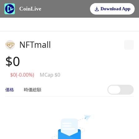
CoinLive
Download App
NFTmall
$0
$0(-0.00%)
MCap $0
価格
時価総額