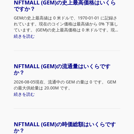
NFTコミュニティを紹介し、NFT造幣のための安全な方
NFTMALL (GEM)の史上最高価格はいくら
供しています。
法で、取引速度の速い、低コストのチェーンへのNFT造
ですか？
暗号通貨は初めてですか？GEMを購入するためのガイド
幣を可能にし、創造性を促すべきです。
https://docs.nftmall.io/gem-token/buy-gem
をお読み
GEMの史上最高値は 0 米ドルで、1970-01-01 に記録さ
比較的新しいチェーンにも門戸を開き、NFTストリーム
ください。
れています。現在のコイン価格は最高値から 0% 下落し
ラインを導入してNFTの鋳造と取引を可能にすること
ています。 (GEM)の史上最高価格は 0 米ドルです。現在
で、より広範なNFT市場を創出します。
の価格は史上最高値から 0% 下落しています。
続きを読む
NFTマテリアライズサービスにより、デジタルと現実世
界のギャップを埋めることで、NFTのさらなるユースケ
ースを創出し、NFTへの関心を高めます。
NFTmallは、コスト効率に優れ、非常に洗練された信頼
性の高い使いやすいユーザーインターフェイスのプラッ
NFTMALL (GEM)の流通量はいくらです
トフォームを提供することで、クリエイターを支援しま
か？
す。
NFTコミュニティとNFTクリエイターをより多様で活気
2026-08-05現在、流通中の GEM の量は 0 です。 GEM
のあるものにするはずです。
の最大供給量は 20.00M です。
ユーザーは、超高速で信頼性が高く、洗練された使いや
続きを読む
すいユーザー・エクスペリエンス・プラットフォームを
体験できます。
nftmall.ioは、NFTクリエーターとトレーダーにとって、
NFTの鋳造、上場、取引を超簡単かつ効率的にします。
NFTMALL (GEM)の時価総額はいくらです
か？