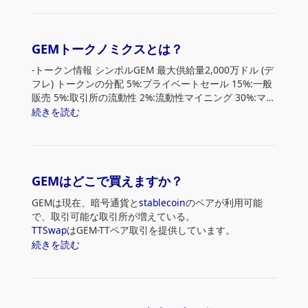
ユーザーは1つの統一されたNFTmallプラットフォームか
ら、異なるチェーンで鋳造された人気のNFTコレクショ
ンを売買できます。
GEMトークノミクスとは？
NFTの作成、NFTコレクションの上場、NFTのオークショ
ン、NFTの売買、NFTコレクション情報の検索、
-トークン情報 シンボルGEM 最大供給量2,000万ドル (デ
「Featured Creator」としての有名NFTアーティストの
フレ) トークンの分配 5%:プライベートセール 15%:一般
検索、NFTプロジェクトの資金調達などを1つのユニバー
販売 5%:取引所の流動性 2%:流動性マイニング 30%:マー
サルプラットフォームから行うことができます。「NFT
ケットプレイス・マイニング 15%:マーケティング＆教
続きを読む
に関連するあらゆる情報をワンストップで提供します。
育プログラム 5%:技術報奨金とハッカソン 5%:戦略的パ
デジタルとリアルのギャップを埋める。唯一無二のプラ
ートナーシップ 8%:チーム＆アドバイザー 10%:基礎準備
ットフォームは、NFTオーナーにNFTの実体化サービス
金
を提供します。
ユーザーは、AR＆NFT検証アプリを通じてリアルタイム
GEMはどこで買えますか？
で注文する前に、様々なマテリアライズ形態でNFTをあ
らゆる表面に投影し、安心と正確な視界を確認すること
GEMは現在、暗号通貨と
stablecoin
のペアが利用可能
ができます。
で、取引可能な取引所が増えている。
NFTエクスプローラー」（NFTのGoogle）は、NFTトレ
TTSwap
はGEM-TTペア取引を提供しています。
ーダーやNFT初心者のための便利なツールまたはガイド
PancakeSwap
は、2021年8月29日現在、GEM-BNBペア
続きを読む
です。ユーザーは、レアリティ情報を含む、異なるチェ
を提供しています。
ーンで鋳造されたすべてのNFTまたはNFTコレクション
https://www.coinlive.com/coin/binance-coin)(BNB)
に関する情報を見つけることができます。） どのような
Bilaxy
は同じGEM-BNBペアを提供しています。 また、
ポジティブな変化をもたらすべきか？
LA Token
は GEM-USDT
Tether
(USDT) オプションを提