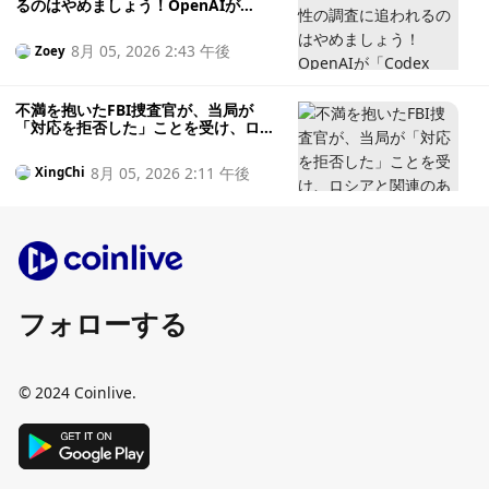
るのはやめましょう！OpenAIが
「Codex Security」をオープンソース
化、AIが脆弱性の検出から修正まで全
8月 05, 2026 2:43 午後
Zoey
て代行します
不満を抱いたFBI捜査官が、当局が
「対応を拒否した」ことを受け、ロシ
アと関連のあるウォレットから100万
ドル相当の仮想通貨を盗んだが、後に
8月 05, 2026 2:11 午後
XingChi
後悔した
フォローする
© 2024 Coinlive.