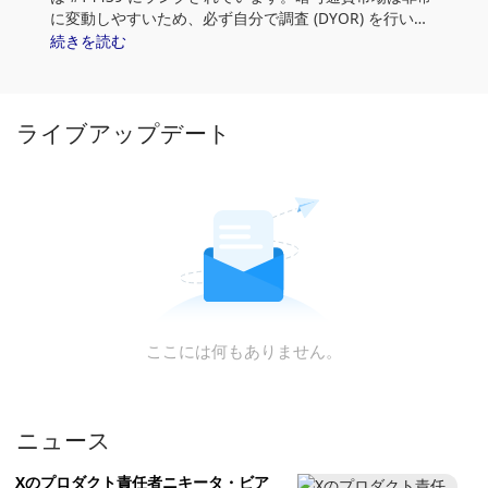
に変動しやすいため、必ず自分で調査 (DYOR) を行い、
リスク許容度を評価してください。さらに、NFTmall
続きを読む
(GEM) の価格傾向とパターンを分析して、GEM を購入す
る最適な時期を見つけます。
ライブアップデート
ここには何もありません。
ニュース
Xのプロダクト責任者ニキータ・ビア