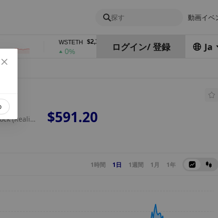
探す
動画
イベ
$2,378.84
$0.76762686
WSTETH
DEL
ログイン
/
登録
Ja
0%
1%
o
$591.20
Meta Tokenized Stock (Reality)
1時間
1日
1週間
1月
1年