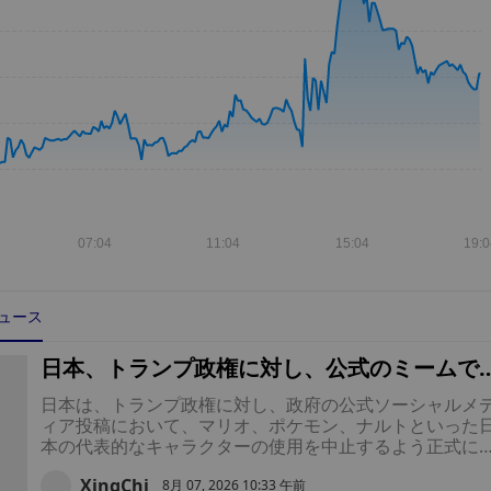
 ニュース
日本、トランプ政権に対し、公式のミームで
「マリオ」「ポケモン」「ナルト」の使用を
日本は、トランプ政権に対し、政府の公式ソーシャルメ
めるよう最終通告
ィア投稿において、マリオ、ポケモン、ナルトといった
本の代表的なキャラクターの使用を中止するよう正式に
請した。これにより、当初はインターネット上のミーム
XingChi
して始まったものが、知的財産をめぐる異例の外交問題
8月 07, 2026 10:33 午前