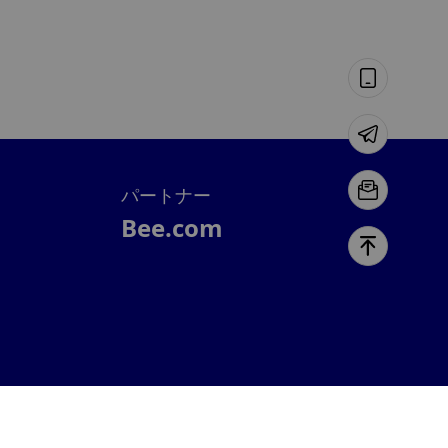
行える「オールインワン投資プラットフォーム」を目指
XingChi
同社にとって、これまでで最大の進展となる。
8月 07, 2026 3:52 午前
Coinbase CEO：AIによって暗号資産の重要
はさらに高まる、Coinbaseは「Agentic Fin
nce」を構築中
7月 27, 2026 10:18 午後
マイケル・セイラー：ビットコインの銀行や
業への導入を拒むことは、その可能性を制限
パートナー
ることになる
7月 27, 2026 8:15 午後
Bee.com
434万ドルの利益を計上、「まずは10の大き
目標を設定」し、2億2400万ドル相当のBTC
ングポジションを保有
7月 27, 2026 2:12 午後
STOCKS | Nasdaq 100 Turns Lower After G
ving Back Some Gains
U.S. stocks gave back part of their gains, and the
Nasdaq 100 Index briefly turned lower. According to
Jin10, the Nasdaq 100 Index once fell into negative
territory.
7月 27, 2026 2:10 午後