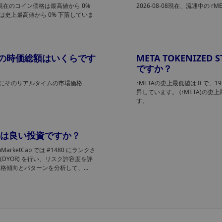
す。現在のコイン価格は最高値から 0%
2026-08-08現在、流通中の rME
格は史上最高値から 0% 下落していま
RMETA)の時価総額はいくらです
META TOKENIZED
ですか？
供給量にそのリアルタイムの市場価格
rMETAの史上最低値は 0
で、1
昇しています。 (rMETA)の
す。
META) は良い投資ですか？
CoinMarketCap では #1480 にランクさ
YOR) を行い、リスク許容度を評
ETA) の価格傾向とパターンを分析して、