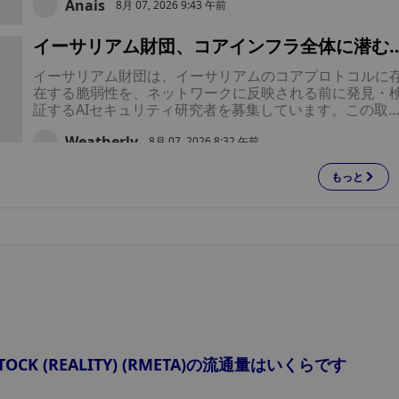
Anais
る間、同社を率いる法的権限が誰にあるかについては、
8月 07, 2026 9:43 午前
ラウェア州衡平法裁判所が判断することになる。
イーサリアム財団、コアインフラ全体に潜む
威からイーサリアムを守るAI研究者を募集
イーサリアム財団は、イーサリアムのコアプロトコルに
在する脆弱性を、ネットワークに反映される前に発見・
証するAIセキュリティ研究者を募集しています。この取
組みは、これまでのAIセキュリティテストの成功を受け
Weatherly
行われるものであり、人的レビューと自動化ツールを活
8月 07, 2026 8:32 午前
して、今後のイーサリアムのアップグレードを保護する
めの同財団の取り組みをさらに拡大するものです。
もっと
送金大手のウェスタンユニオン、ブロックチ
ーン決済を取り入れ、Visaカードを活用した
ウェスタンユニオンは、Visaが支援する決済カード兼デ
ステーブルコインに注力
タルウォレット「Stablecard」の提供を開始し、従来の
金サービスにとどまらず事業領域を拡大している。この
ービスにより、顧客は同社のステーブルコイン「USDPT
XingChi
を受け取り、保有し、利用することが可能になる。
8月 07, 2026 8:14 午前
ビットコインのセキュリティ危機は「Coldca
d」の問題にとどまらない――ボランティア
ボランティアの開発者たちが、約30時間で390のビット
レッドチームがそれを証明した
 STOCK (REALITY) (RMETA)の流通量はいくらです
イン関連プロジェクトについて計4,962件のセキュリティ
上の問題点を報告した。問題が見つからなかったコード