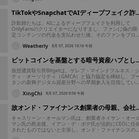
と発展した。
TikTokやSnapchatでAIディープフェイク詐
が蔓延――詐欺師たちがOnlyFansのクリエ
詐欺師たちは、AIによるディープフェイクを利用して
ターを装い、支払いをだまし取って姿を消し
OnlyFansのクリエイターになりすまし、ファンに偽の限
いる
定コンテンツの代金を支払わせた後、そのファンをブロ
クして姿を消しています。AI生成コンテンツ対策に向け
Weatherly
新たな法律が制定されているにもかかわらず、こうした
8月 07, 2026 10:16 午前
欺は、金銭的被害を受けるファンと、身元を盗用される
リエイターの両方に被害をもたらしています。
ビットコインを基盤とする暗号資産ハブとし
世界各国の企業を惹きつけるブータンで、Bit
仮想通貨取引所Bitgetは、ゲレプ・マインドフルネス・
getが規制当局の認可を受けた事業拠点の確
ティ・オーソリティ（GMCA）と協力協定を締結し、ブ
を目指す
タンの新興デジタル資産分野への早期参入を目指してい
る。これにより、同社は同国が目指す野心的なビットコ
XingChi
ンを基盤とした金融ハブをターゲットとする最新の仮想
8月 07, 2026 9:56 午前
貨企業となった。
故オンド・ファイナンス創業者の母親、会社
経営権を巡る対立が激化する中、CEOを提訴
キャスリーン・オールマン氏は、創業者ネイサン・オー
マン氏の死去後、イアン・デ・ボデ氏が法的にCEOに任
されたものではないと主張し、オンド・ファイナンスの
営権獲得を求めて訴訟を起こした。この紛争が未解決で