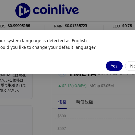
$0.99995286
$0.01335723
$9.76
RAIN
LEO
1%
0%
our system language is detected as
English
ould you like to change your default language?
更新しました
8月 07, 2026 7:04 午後
Yes
N
rMETA
。 rMETA には現在
知られている価格は
な市場で取引されて
$2.13(+0.36%)
MCap $3.05M
をご覧ください。
価格
時価総額