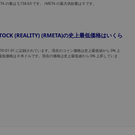
ースは1つだけだった。
TA の量は 5,158.63 です。 rMETA の最大供給量は 0 です。
Zoey
8月 07, 2026 7:34 午前
Uniswap、Robinhood Chain上でプールを
ち上げ、恒久的にロックされた流動性により
Uniswap Labsは、Robinhood Chain上で、流動性が恒
ームトークンの作成を迅速化
的にロックされるミームトークン・ローンチパッド
 STOCK (REALITY) (RMETA)の史上最低価格はいくら
「Pools」を立ち上げました。このプラットフォームで
は、自動流動性拡大機能と、ボットによる早期買い込み
Anais
970-01-01 に記録されています。現在のコイン価格は史上最低値から 0% 上
対する保護機能という2つのローンチモデルを提供してい
8月 07, 2026 7:21 午前
史上最低価格は 0 米ドルです。現在の価格は史上最低値から 0% 上昇していま
ます。
ElizaOSの創設者が、訴訟によりプロジェク
が資金を使い果たし、保有者に救済策がない
Eliza Labsの創設者であるショー・ウォルターズ氏は、
況となったことを受け、トークンの終了を宣
ELIZAOSトークンが「完全に死んだ」と宣言した。集団
した。
訟の和解により財団の残余資金が枯渇した結果、保有者
トレジャリー、買い戻し計画、あるいは将来のプロジェ
XingChi
ト支援のいずれも失うこととなった。 この発表により、
8月 07, 2026 7:06 午前
2024年のブームで最も知名度の高かったAIエージェント
トークンの1つに事実上幕が下ろされ、ウォルターズ氏は
コインベース、仮想通貨以外の分野への進出
この資産を復活させる試みは一切行わないことを明らか
推進し、英国ユーザーに約4,000銘柄の米国株
した。
コインベースは、条件を満たす英国の顧客を対象に、米
を提供
上場株式約4,000銘柄への取引提供を開始した。これは、
ユーザーが1つの口座から株式、仮想通貨、現金の取引を