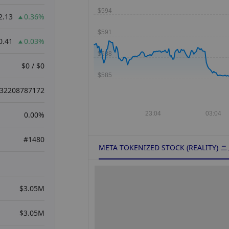
2.13
0.36%
0.41
0.03%
$0 / $0
032208787172
0.00%
#1480
META TOKENIZED STOCK (REALITY)
$3.05M
$3.05M