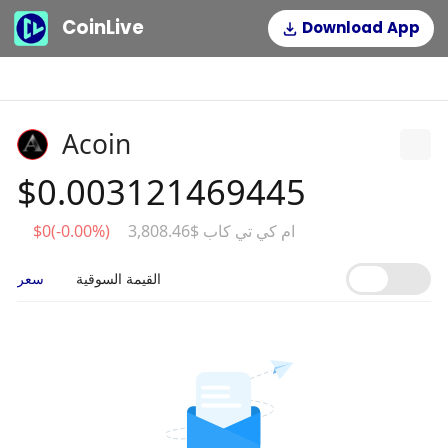
CoinLive
Download App
Acoin
$0.003121469445
ام كي تي كاب $3,808.46
$0(-0.00%)
القيمة السوقية
سعر