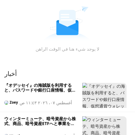
لا يوجد شيء هنا في الوقت الراهن
أخبار
『オデッセイ』の海賊版を利用する
と、パスワードや銀行口座情報、仮想
通貨ウォレットの情報が盗まれる恐れ
があります
أغسطس ٠٧، ٢٠٢٦ ١١:٤٣ ص
Zoey
ウィンターミューテ、暗号資産から株
式、商品、暗号資産ETFへと事業を拡
大するため、米国の証券会社認可を取
得