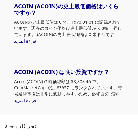
ACOIN (ACOIN)の史上最低価格はいくら
ですか？
ACOINの史上最低値は 0
で、1970-01-01 に記録されて
います。現在のコイン価格は史上最低値から 0% 上昇し
ています。 (ACOIN)の史上最低価格は 0 米ドルです。現
在の価格は史上最低値から 0% 上昇しています。
قراءة المزيد
ACOIN (ACOIN) は良い投資ですか？
Acoin (ACOIN) の時価総額は $3,808.46 で、
CoinMarketCap では #3957 にランクされています。暗
号通貨市場は非常に変動しやすいため、必ず自分で調査
(DYOR) を行い、リスク許容度を評価してください。さ
قراءة المزيد
らに、Acoin (ACOIN) の価格傾向とパターンを分析し
て、ACOIN を購入する最適な時期を見つけます。
تحديثات حية