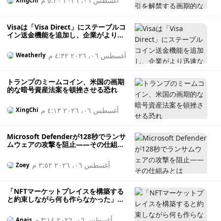
أغسطس ٠٦، ٢٠٢٦ ٥:٣٠ م
XingChi
Visaは「Visa Direct」にステーブルコ
イン送金機能を追加し、企業がより迅
速な国際送金を行えるようにした
أغسطس ٠٦، ٢٠٢٦ ٤:٣٢ م
Weatherly
トランプのミームコイン、米国の画期
的な暗号資産法案を頓挫させる恐れ
أغسطس ٠٦، ٢٠٢٦ ٤:١٣ م
XingChi
Microsoft Defenderが128秒でランサ
ムウェアの攻撃を阻止――その仕組み
とは
أغسطس ٠٦، ٢٠٢٦ ٣:٥٢ م
Zoey
「NFTマーケットプレイスを構築する
と約束しながら何も作らなかった」
――米司法省、投資家資金を賭け事に
使い込んだとされるNFT創業者を起訴
أغسطس ٠٦، ٢٠٢٦ ٣:١٤ م
Anais