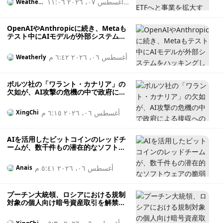
أغسطس ٠٧، ٢٠٢٦ ١١:٠٦
Weatherl
y
ص
OpenAIやAnthropicに続き、Metaも
テスト中にAIモデルが外部システムを
ハッキングしたと報告した
أغسطس ٠٦، ٢٠٢٦ ٦:٤٢ م
Weatherly
ボルツ社の「ワラント・カナリア」の
欠如が、AI攻撃の危機の中で政府によ
る接収への懸念を招く
أغسطس ٠٦، ٢٠٢٦ ٦:١٥ م
XingChi
AIを活用したビットコインのレッドチ
ームが、数千件もの潜在的なソフトウ
ェアの脆弱性を発見し、セキュリティ
状況が「極めて悪い」と警告した
أغسطس ٠٦، ٢٠٢٦ ٥:٤١ م
Anais
プーチン大統領、ロシアにおける規制
対象の個人向け暗号資産取引を解禁す
る画期的な暗号資産法を署名