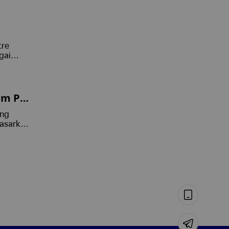
tre
gai
am Per
ang
dasarkan