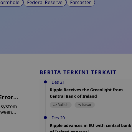
ormhole
Federal Reserve
Farcaster
BERITA TERKINI TERKAIT
Des 21
Ripple Receives the Greenlight from
Errors
Central Bank of Ireland
oitati
Bullish
Kasar
s system
etween
Des 20
ly
e fixed
Ripple advances in EU with central bank
of Ireland approval