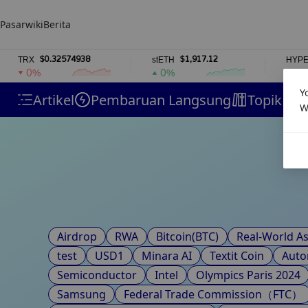
Pasar
wiki
Berita
$0.32574938
$1,917.12
$5
TRX
stETH
HYPE
0%
0%
0%
Y
Artikel
Pembaruan Langsung
Topik
H
W
Airdrop
RWA
Bitcoin(BTC)
Real-World As
test
USD1
Minara AI
Textit Coin
Auto
Semiconductor
Intel
Olympics Paris 2024
Samsung
Federal Trade Commission（FTC）