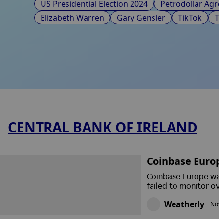
US Presidential Election 2024
Petrodollar Ag
Elizabeth Warren
Gary Gensler
TikTok
CENTRAL BANK OF IRELAND
Coinbase Europe
Allowed Potent
Coinbase Europe was
on to Go Unde
failed to monitor o
2021 and 2022. The
Weatherly
Nov
suspicious transact
the system and stre