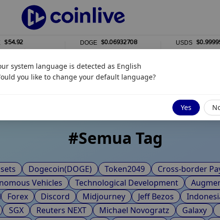
4.92
$0.06932708
$0.99995286
DOGE
USDS
1%
0%
our system language is detected as
English
ot Tags
ould you like to change your default language?
Yes
N
#
Semua Tag
sets
Dogecoin(DOGE)
Token2049
Cross-border P
nomous Vehicles
Technological Development
Augment
Forex
Discord
Midjourney
Jeff Bezos
Indonesi
SGX
Reuters NEXT
Michael Novogratz
Galaxy