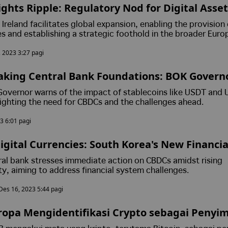
ghts Ripple: Regulatory Nod for Digital Asset
 Ireland facilitates global expansion, enabling the provision 
ces and establishing a strategic foothold in the broader Eur
 2023 3:27 pagi
aking Central Bank Foundations: BOK Govern
Governor warns of the impact of stablecoins like USDT and
lighting the need for CBDCs and the challenges ahead.
3 6:01 pagi
igital Currencies: South Korea's New Financia
ral bank stresses immediate action on CBDCs amidst rising
ty, aiming to address financial system challenges.
Des 16, 2023 5:44 pagi
Eropa Mengidentifikasi Crypto sebagai Penyi
dalam Studi Baru