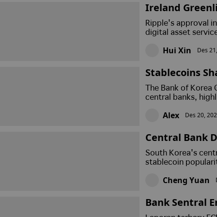
Ireland Greenli
ces Expansion
Ripple's approval in
digital asset servi
market.
Hui Xin
Des 21,
Stablecoins Sh
arning
The Bank of Korea 
central banks, high
Alex
Des 20, 202
Central Bank D
tier
South Korea's cent
stablecoin populari
Cheng Yuan
Bank Sentral 
ilai Potensial 