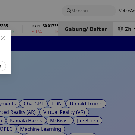
Mencari
Video
Ac
$0.01335723
$9.76
RAIN
LEO
Gabung
/
Daftar
Zh
1%
0%
o
ayments
ChatGPT
TON
Donald Trump
ed Reality (AR)
Virtual Reality (VR)
a
Kamala Harris
MrBeast
Joe Biden
OPEC
Machine Learning