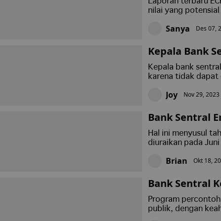
Laporan terbaru EC
nilai yang potensial
di tengah ketidakpa
Sanya
Des 07, 
berkontribusi pada
fiat terhadap peni
menyediakan altern
Kepala Bank S
g Kripto Pribad
Kepala bank sentra
karena tidak dapa
diatur dan mata uan
Joy
Nov 29, 2023 
Bank of India. FSB
perlunya peraturan 
sudah jelas, namun
Bank Sentral 
iatif Euro Digit
Hal ini menyusul t
diuraikan pada Jun
Brian
Okt 18, 2
Bank Sentral 
ir"
Program percontoh
publik, dengan keah
(BIS).