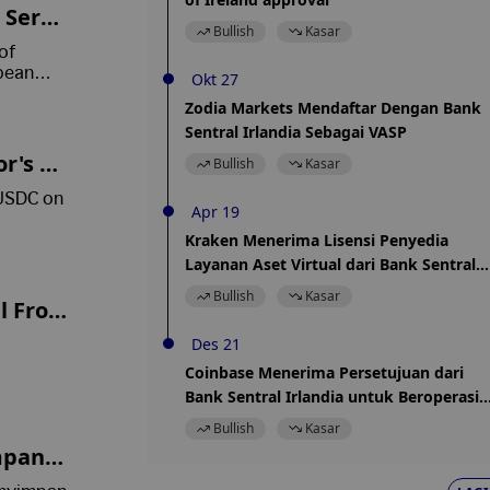
 Servi
Bullish
Kasar
of
opean
Okt 27
Zodia Markets Mendaftar Dengan Bank
Sentral Irlandia Sebagai VASP
or's W
Bullish
Kasar
 USDC on
Apr 19
Kraken Menerima Lisensi Penyedia
Layanan Aset Virtual dari Bank Sentral
Irlandia untuk Beroperasi Secara Legal d
Bullish
Kasar
l Fron
Negara tersebut
Des 21
Coinbase Menerima Persetujuan dari
Bank Sentral Irlandia untuk Beroperasi
sebagai Penyedia Layanan Aset Virtual
Bullish
Kasar
mpan N