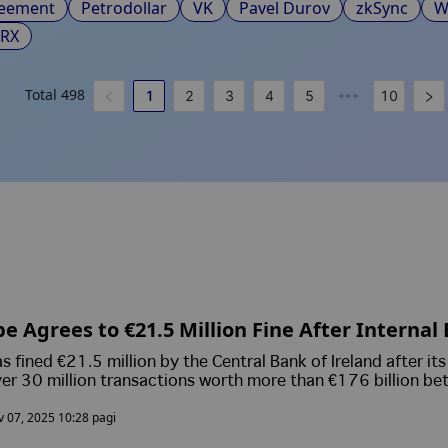
reement
Petrodollar
VK
Pavel Durov
zkSync
W
TRX
Total
498
1
2
3
4
5
10
•••
 Agrees to €21.5 Million Fine After Internal 
ial Money Laundering, Scams, and Child Expl
 fined €21.5 million by the Central Bank of Ireland after it
tected
ver 30 million transactions worth more than €176 billion b
 errors, caused by coding mistakes, meant some potential
 07, 2025 10:28 pagi
ions linked to crime went unchecked, and Coinbase has sinc
ngthened its controls.