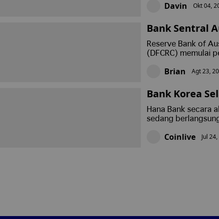
Davin
Okt 04, 2
Bank Sentral 
Reserve Bank of Aus
(DFCRC) memulai pen
kemungkinan yang t
Brian
Agt 23, 2
Bank Korea Se
contohan CBDC
Hana Bank secara a
sedang berlangsun
teknologi blockchai
Coinlive
Jul 24