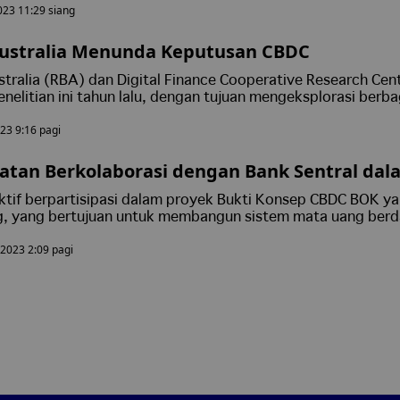
023 11:29 siang
Australia Menunda Keputusan CBDC
tralia (RBA) dan Digital Finance Cooperative Research Cen
elitian ini tahun lalu, dengan tujuan mengeksplorasi berba
erkait dengan digitalisasi aset dan pemanfaatan CBDC.
023 9:16 pagi
latan Berkolaborasi dengan Bank Sentral dal
 dan Deposit Tokenisasi
ktif berpartisipasi dalam proyek Bukti Konsep CBDC BOK y
g, yang bertujuan untuk membangun sistem mata uang ber
n.
, 2023 2:09 pagi