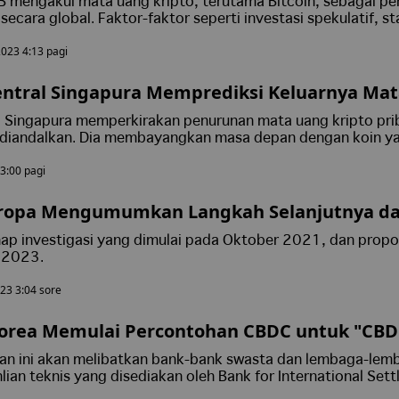
B mengakui mata uang kripto, terutama Bitcoin, sebagai p
 secara global. Faktor-faktor seperti investasi spekulatif, st
stian ekonomi, dan memfasilitasi transaksi lintas batas
2023 4:13 pagi
 adopsi mereka. Laporan ini menyoroti dampak devaluasi m
ngkatan perdagangan kripto, menekankan peran Bitcoin dal
atif keuangan selama ketidakstabilan ekonomi makro.
entral Singapura Memprediksi Keluarnya Ma
i
l Singapura memperkirakan penurunan mata uang kripto pri
t diandalkan. Dia membayangkan masa depan dengan koin y
g digital bank sentral, yang juga digaungkan oleh Rao, dari
3:00 pagi
 menandai risiko dari perusahaan kripto yang kompleks, me
yang kuat. Pergeseran menuju mata uang digital yang tereg
 pengawasan yang kuat tetap penting.
Eropa Mengumumkan Langkah Selanjutnya dar
al
ahap investigasi yang dimulai pada Oktober 2021, dan propo
i 2023.
023 3:04 sore
Korea Memulai Percontohan CBDC untuk "CBD
an ini akan melibatkan bank-bank swasta dan lembaga-lem
lian teknis yang disediakan oleh Bank for International Set