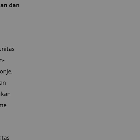
an dan 
nitas 
n-
nje, 
an 
kan 
me 
tas 