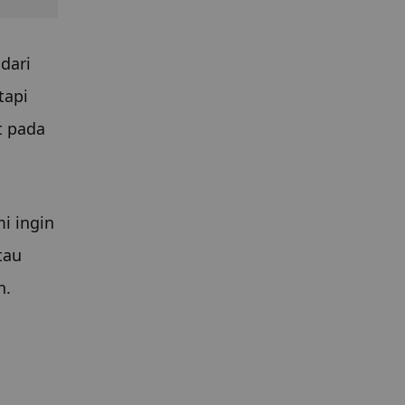
ari 
api 
 pada 
 ingin 
au 
n.