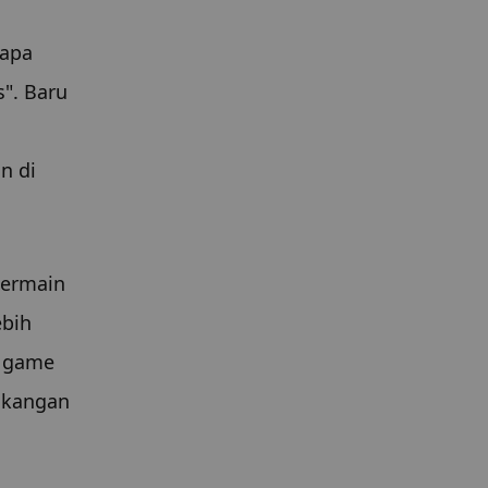
apa 
". Baru 
 di 
ermain 
bih 
 game 
kangan 