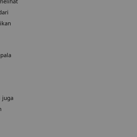
melihat 
ari 
ikan 
pala 
 juga 
 