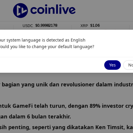
$0.99982178
$1.06
USDC
XRP
SOL
0%
2%
2
our system language is detected as
English
ould you like to change your default language?
k Masa Depan GameFi yang Berkelanjutan
Yes
N
agian yang unik dan revolusioner dalam industri
tuk GameFi telah turun, dengan 89% investor cryp
n dalam 6 bulan terakhir.
enting, seperti yang dikatakan Ken Timsit, ka