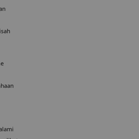
an 
sah 
e 
haan 
lami 