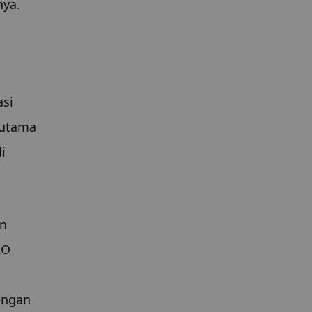
ya. 
si 
rutama 
 
n 
O 
ngan 