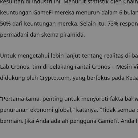
kesulitan di industri ini. Menurut statistik oleh Chai
keuntungan GameFi mereka menurun dalam 6 bulan te
50% dari keuntungan mereka. Selain itu, 73% respon
permadani dan skema piramida.
Untuk mengetahui lebih lanjut tentang realitas di bal
Lab Cronos, tim di belakang rantai Cronos – Mesin V
didukung oleh Crypto.com, yang berfokus pada Keuan
“Pertama-tama, penting untuk menyoroti fakta bahwa 
penurunan ekonomi global,” katanya. “Tidak semua
bermain. Jika Anda adalah pengguna GameFi, Anda h