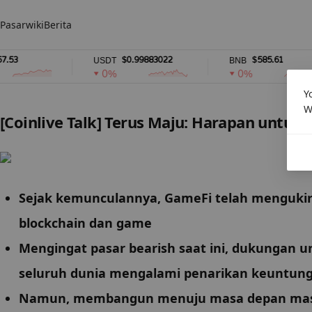
Pasar
wiki
Berita
$0.99883022
$585.61
USDT
BNB
0%
0%
Y
W
[Coinlive Talk] Terus Maju: Harapan untu
Sejak kemunculannya, GameFi telah mengukir b
blockchain dan game
Mengingat pasar bearish saat ini, dukungan un
seluruh dunia mengalami penarikan keuntunga
Namun, membangun menuju masa depan masih p