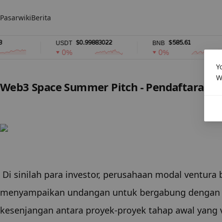
Pasar
wiki
Berita
$0.99883022
$585.61
USDT
BNB
0%
0%
Y
W
Web3 Space Summer Pitch - Pendaftaran re
 Di sinilah para investor, perusahaan modal ventura blockchain, dan para pionir teknologi bertemu! Kami 
menyampaikan undangan untuk bergabung dengan ka
kesenjangan antara proyek-proyek tahap awal yang v