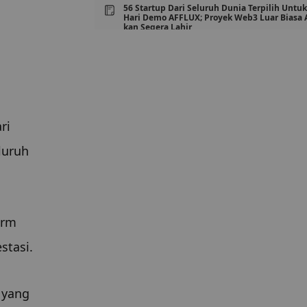
56 Startup Dari Seluruh Dunia Terpilih Untuk
Hari Demo AFFLUX; Proyek Web3 Luar Biasa 
kan Segera Lahir
NFT Show Europe
WOW Summit Hong Kong 2023 Menjadi Acar
Web3 Berskala Besar Unggulan di APAC
INVESTASI Fair kembali pada 12-13 Agustus
i 
iFX EXPO Asia 2023 returns to Bangkok with 
uruh 
e flagship event bigger than ever before
NFT Show Europe: Wawancara dengan Irakli 
eridze
rm 
stasi.
yang 