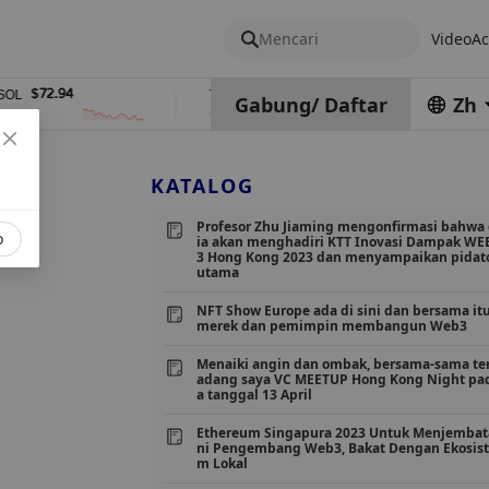
Mencari
Video
Ac
$72.94
$0.32574938
$1,917.
TRX
stETH
Gabung
/
Daftar
Zh
%
0%
0%
KATALOG
Profesor Zhu Jiaming mengonfirmasi bahwa
o
ia akan menghadiri KTT Inovasi Dampak WE
3 Hong Kong 2023 dan menyampaikan pidat
utama
NFT Show Europe ada di sini dan bersama itu
merek dan pemimpin membangun Web3
Menaiki angin dan ombak, bersama-sama te
adang saya VC MEETUP Hong Kong Night pa
a tanggal 13 April
Ethereum Singapura 2023 Untuk Menjembat
ni Pengembang Web3, Bakat Dengan Ekosis
m Lokal