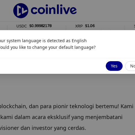
$0.99982178
$1.06
USDC
XRP
SOL
0%
2%
2
our system language is detected as
English
ould you like to change your default language?
smi telah dibuka!
Yes
N
mi dalam acara eksklusif yang menjembatani 
isioner dan investor yang cerdas.