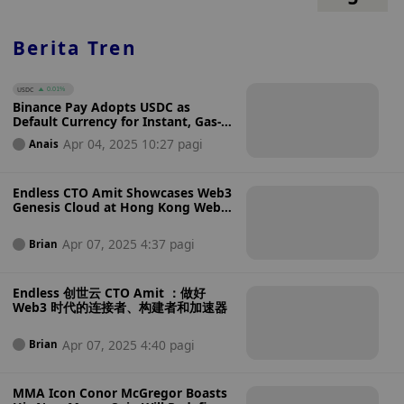
Berita Tren
USDC
0.01%
Binance Pay Adopts USDC as
Default Currency for Instant, Gas-
Free Transactions
Apr 04, 2025 10:27 pagi
Anais
Endless CTO Amit Showcases Web3
Genesis Cloud at Hong Kong Web3
Festival, Advancing the Future of
Decentralized Technology
Apr 07, 2025 4:37 pagi
Brian
Endless 创世云 CTO Amit ：做好
Web3 时代的连接者、构建者和加速器
Apr 07, 2025 4:40 pagi
Brian
MMA Icon Conor McGregor Boasts