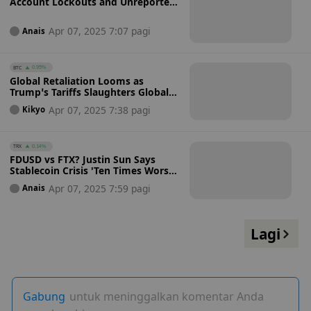
Account Lockouts and Unreported
Data Breach: Operational Error or
Negligence?
Apr 07, 2025 7:07 pagi
Anais
BTC
0.95%
Global Retaliation Looms as
Trump’s Tariffs Slaughters Global
Stock and Crypto Markets: Could
Apr 07, 2025 7:38 pagi
Kikyo
His Presidency Be the Death of
Crypto?
TRX
0.14%
FDUSD vs FTX? Justin Sun Says
Stablecoin Crisis 'Ten Times Worse'
Than Bankman-Fried Scandal
Apr 07, 2025 7:59 pagi
Anais
Lagi
Gabung
untuk meninggalkan komentar Anda