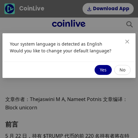
CoinLive
Download App
Your system language is detected as
English
赢家与晚餐：特朗普的代币晚宴
Would you like to change your default language?
JinseFinance
Mengikuti
2025/05/23 07:57
Yes
No
文章作者：
Thejaswini M A, Nameet Potnis 
文章编译
：
Block unicorn
前言
5 月 22 日，持有 $TRUMP 代币的前 220 名持有者将在特