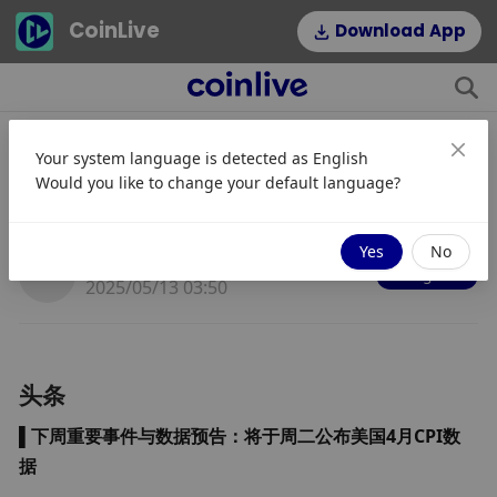
CoinLive
Download App
Your system language is detected as
English
国务院副总理何立峰将与美国财政部
Would you like to change your default language?
长贝森特举行会谈
Yes
No
JinseFinance
Mengikuti
2025/05/13 03:50
头条
▌
下周重要事件与数据预告：将于周二公布美国4月CPI数
据