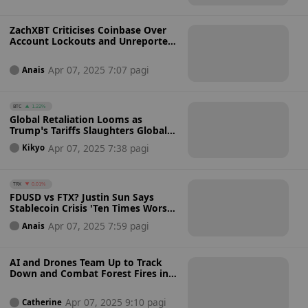
ZachXBT Criticises Coinbase Over
Account Lockouts and Unreported
Data Breach: Operational Error or
Negligence?
Apr 07, 2025 7:07 pagi
Anais
BTC
1.22%
Global Retaliation Looms as
Trump’s Tariffs Slaughters Global
Stock and Crypto Markets: Could
Apr 07, 2025 7:38 pagi
Kikyo
His Presidency Be the Death of
Crypto?
TRX
0.01%
FDUSD vs FTX? Justin Sun Says
Stablecoin Crisis 'Ten Times Worse'
Than Bankman-Fried Scandal
Apr 07, 2025 7:59 pagi
Anais
AI and Drones Team Up to Track
Down and Combat Forest Fires in
Germany: Is This the Fire-Fighting
Dream team?
Apr 07, 2025 9:10 pagi
Catherine