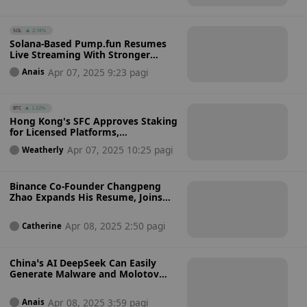
SOL
2.74%
Solana-Based Pump.fun Resumes
Live Streaming With Stronger
Safety Measures and Clear
Apr 07, 2025 9:23 pagi
Anais
Guidelines After Harmful Content
Issues: Will This Work?
BTC
1.22%
Hong Kong's SFC Approves Staking
for Licensed Platforms,
Strengthening Crypto Regulations
Apr 07, 2025 10:25 pagi
Weatherly
Binance Co-Founder Changpeng
Zhao Expands His Resume, Joins
Pakistan’s Crypto Council as
Strategic Adviser to Drive Crypto
Apr 08, 2025 2:50 pagi
Catherine
Policy and Adoption
China’s AI DeepSeek Can Easily
Generate Malware and Molotov
Cocktail Guides, Raising
Cybercrime and Security Fears
Apr 08, 2025 3:59 pagi
Anais