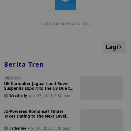
Tidak ada apa-apa di sini.
Lagi
Berita Tren
BTC
1.22%
UK Carmaker Jaguar Land Rover
Suspends Export to the US Due to
Trump’s 25% Car Import Tariff
Apr 07, 2025 3:50 pagi
Weatherly
AI-Powered Romance? Tinder
Takes Dating to the Next Level
with New AI Voice-Based Game
That Helps You Flirt Smarter
Apr 07, 2025 5:40 pagi
Catherine