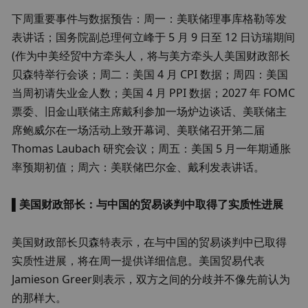
下周重要事件与数据预告：周一：美联储理事库格勒等发
表讲话；国务院副总理何立峰于 5 月 9 日至 12 日访瑞期间 
(作为中美经贸中方牵头人，将与美方牵头人美国财政部长
贝森特举行会谈；周二：美国 4 月 CPI 数据；周四：美国
当周初请失业金人数；美国 4 月 PPI 数据；2027 年 FOMC 
票委、旧金山联储主席戴利参加一场炉边谈话、美联储主
席鲍威尔在一场活动上致开幕词、美联储召开第二届 
Thomas Laubach 研究会议；周五：美国 5 月一年期通胀
率预期初值；周六：美联储巴尔金、戴利发表讲话。
▌
美国财政部长：与中国的贸易谈判中取得了实质性进展
美国财政部长贝森特表示，在与中国的贸易谈判中已取得
实质性进展，将在周一提供详细信息。美国贸易代表
Jamieson Greer则表示，双方之间的分歧并不像先前认为
的那样大。