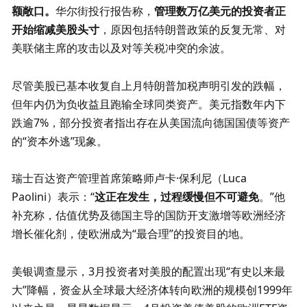
额敞口。
华尔街投行报告称，
管理数万亿美元的投资者正
开始缩减美股头寸
，原因包括特朗普政策的反复无常、对
美联储主席的攻击以及对等关税冲突的余波。
尽管美股已基本收复自上月特朗普加税声明引发的跌幅，
但年内仍为负收益且跑输全球同类资产。美元指数年内下
跌逾7%，部分投资者指出存在从美国流向德国国债等资产
的“资本外逃”现象。
瑞士百达资产管理首席策略师卢卡·保利尼（Luca 
Paolini）表示：“
这正在发生，过程缓慢但不可避免
。”他
补充称，估值优势及德国主导的国防开支激增等欧洲经济
增长催化剂，使欧洲成为“最合理”的投资目的地。
美银调查显示，3月投资者对美股的配置出现“有史以来最
大”降幅，资金从全球最大经济体转向欧洲的规模创1999年