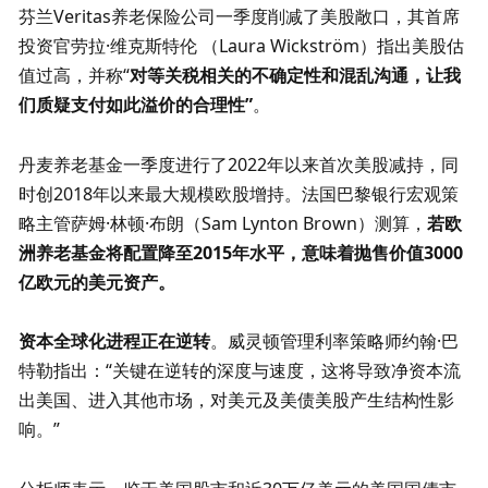
芬兰Veritas养老保险公司一季度削减了美股敞口，其首席
投资官劳拉·维克斯特伦 （Laura Wickström）指出美股估
值过高，并称“
对等关税相关的不确定性和混乱沟通
，
让我
们质疑支付如此溢价的合理性”
。
丹麦养老基金一季度进行了2022年以来首次美股减持，同
时创2018年以来最大规模欧股增持。法国巴黎银行宏观策
略主管萨姆·林顿·布朗（Sam Lynton Brown）测算，
若欧
洲养老基金将配置降至2015年水平，意味着抛售价值3000
亿欧元的美元资产。
资本全球化进程正在逆转
。威灵顿管理利率策略师约翰·巴
特勒指出：“关键在逆转的深度与速度，这将导致净资本流
出美国、进入其他市场，对美元及美债美股产生结构性影
响。”