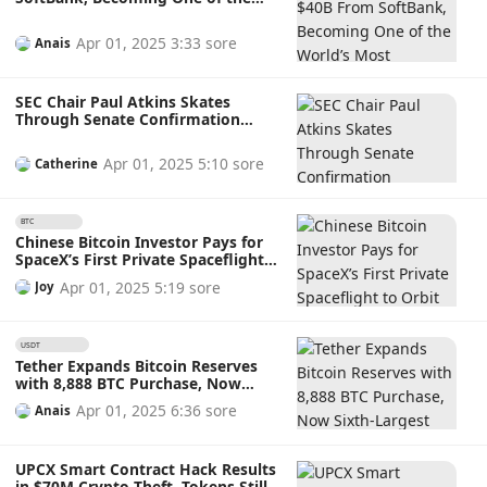
World’s Most Valuable Private Tech
Firms: Can They Stay Ahead in the
Apr 01, 2025 3:33 sore
Anais
Fiercely Competitive AI Race?
SEC Chair Paul Atkins Skates
Through Senate Confirmation
Hearing, Faces Minimal Scrutiny,
and Vows to Prioritise Digital
Apr 01, 2025 5:10 sore
Catherine
Assets
BTC
1.10%
Chinese Bitcoin Investor Pays for
SpaceX’s First Private Spaceflight
to Orbit Earth’s Poles, Redefining
Apr 01, 2025 5:19 sore
Joy
Space Tourism
USDT
0.03%
Tether Expands Bitcoin Reserves
with 8,888 BTC Purchase, Now
Sixth-Largest BTC Holder: Will This
Apr 01, 2025 6:36 sore
Anais
Move Strengthen Its Position in
the Crypto Market?
UPCX Smart Contract Hack Results
in $70M Crypto Theft, Tokens Still