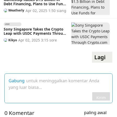
Debt Financing, Plans to Use Funds
for Strategic Bitcoin Acquisition
Apr 02, 2025 1:50 siang
Weatherly
USDC
0.01%
Sony Singapore Takes the Crypto
Leap with USDC Payments Through
Crypto.com Now Accepted on its
Apr 02, 2025 3:15 sore
Kikyo
Online Store
Lagi
Gabung
untuk meninggalkan komentar Anda
yang luar biasa…
Kirim
0 Komentar
paling awal