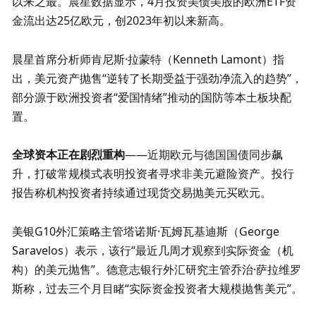
以来之最。晨星数据显示，4月投资美债美股的欧洲ETF资
金流出达25亿欧元，创2023年初以来新高。
晨星首席分析师肯尼斯·拉蒙特（Kenneth Lamont）指
出，美元资产抛售“逆转了长期受益于强劲净流入的趋势”，
部分源于欧洲投资者“爱国情绪”推动的国防等本土板块配
置。
全球资本正在剧烈重构
——近期欧元与德国国债同步飙
升，打破常规模式表明投资者寻求非美元避险资产。投行
报告称机构投资者持续通过现货交易抛美元买欧元。
美银G10外汇策略主管塔诺斯·瓦姆瓦基迪斯（George 
Saravelos）表示，该行“最近几周才观察到实际资金（机
构）的美元抛售”。德意志银行外汇研究主管乔治·萨拉维罗
斯称，过去三个月目睹“实际资金投资者大规模抛售美元”。