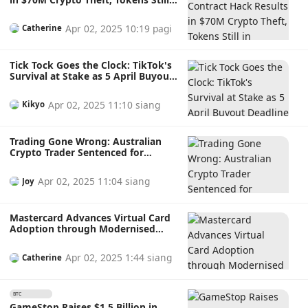
in Attacker’s Wallet Amidst
Ongoing Investigation
Apr 02, 2025 10:19 pagi
Catherine
Tick Tock Goes the Clock: TikTok's
Survival at Stake as 5 April Buyout
Deadline Approaches Admist
Trump's White House Meeting
Apr 02, 2025 11:10 siang
Kikyo
About Potential Investors
Trading Gone Wrong: Australian
Crypto Trader Sentenced for
Murdering Mother to Fund Lavish
Lifestyle
Apr 02, 2025 11:04 siang
Joy
Mastercard Advances Virtual Card
Adoption through Modernised
Payment Solutions With Embedded
Virtual Card Technology
Apr 02, 2025 1:44 siang
Catherine
BTC
1.10%
GameStop Raises $1.5 Billion in