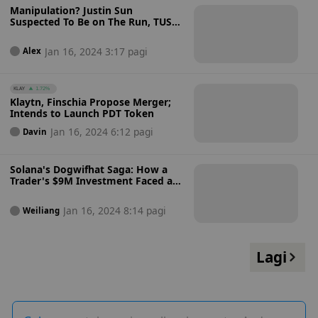
Manipulation? Justin Sun
Suspected To Be on The Run, TUSD
Depegs
Jan 16, 2024 3:17 pagi
Alex
KLAY
1.72%
Klaytn, Finschia Propose Merger;
Intends to Launch PDT Token
Jan 16, 2024 6:12 pagi
Davin
Solana's Dogwifhat Saga: How a
Trader's $9M Investment Faced a
60% Slippage Debacle
Jan 16, 2024 8:14 pagi
Weiliang
Lagi