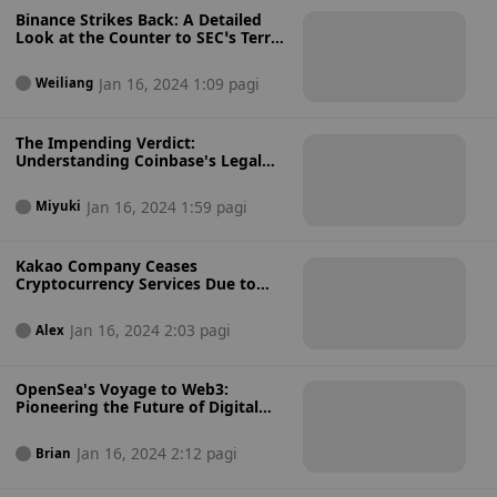
Binance Strikes Back: A Detailed
Look at the Counter to SEC’s Terra
Lawsuit Claims
Jan 16, 2024 1:09 pagi
Weiliang
The Impending Verdict:
Understanding Coinbase's Legal
Battle with the SEC and Its Market
Implications
Jan 16, 2024 1:59 pagi
Miyuki
Kakao Company Ceases
Cryptocurrency Services Due to
Regulatory Challenges
Jan 16, 2024 2:03 pagi
Alex
OpenSea's Voyage to Web3:
Pioneering the Future of Digital
Asset Adoption
Jan 16, 2024 2:12 pagi
Brian