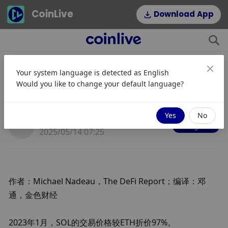
CoinLive
Download App
Your system language is detected as
English
SOL 的交易价格是否应该比 ETH 低
Would you like to change your default language?
68%？
Yes
No
JinseFinance
Mengikuti
2025/05/14 07:25
作者：Michael Nadeau，The DeFi Report；编译：邓
通，金色财经
2023年1月，SOL的交易价格较ETH折价97%。