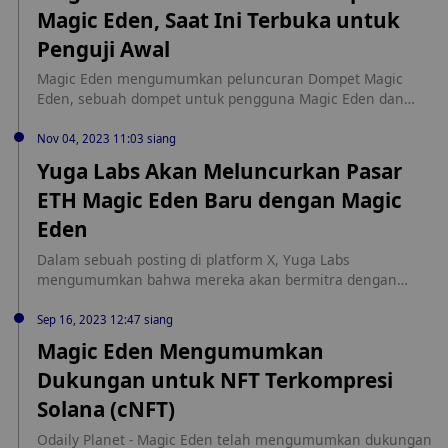
Magic Eden, Saat Ini Terbuka untuk
Penguji Awal
Magic Eden mengumumkan peluncuran Dompet Magic
Eden, sebuah dompet untuk pengguna Magic Eden dan
kolektor lintas rantai, dalam sebuah posting di platform X.
Versi Beta sekarang sudah aktif dan hanya tersedia untuk
Nov 04, 2023 11:03 siang
sekelompok kecil penguji awal.
Yuga Labs Akan Meluncurkan Pasar
ETH Magic Eden Baru dengan Magic
Eden
Dalam sebuah posting di platform X, Yuga Labs
mengumumkan bahwa mereka akan bermitra dengan
Magic Eden untuk meluncurkan pasar ETH Magic Eden
baru, yang digambarkan oleh Yuga Labs sebagai pasar ETH
Sep 16, 2023 12:47 siang
pertama yang secara kontraktual berkomitmen untuk
Magic Eden Mengumumkan
menghormati royalti pencipta, yang akan diluncurkan pada
Dukungan untuk NFT Terkompresi
akhir tahun 2023.
Solana (cNFT)
Odaily Planet - Magic Eden telah mengumumkan dukungan