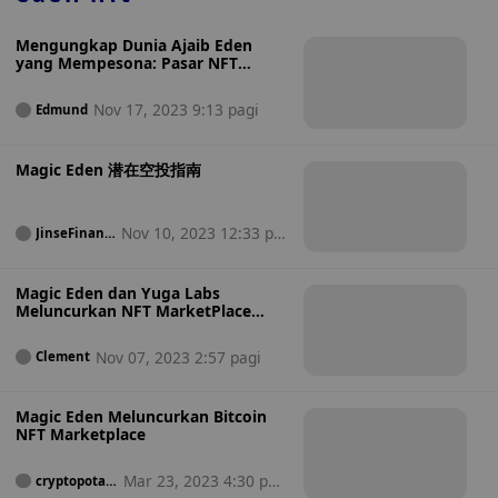
Agustus akan beralih ke pengembangan multi-rantai dan
akan diperluas ke Ethereum.
Mengungkap Dunia Ajaib Eden
yang Mempesona: Pasar NFT
Ethereum
Nov 17, 2023 9:13 pagi
Edmund
Magic Eden 潜在空投指南
Nov 10, 2023 12:33 pa
JinseFinanc
e
gi
Magic Eden dan Yuga Labs
Meluncurkan NFT MarketPlace
Untuk Melindungi Royalti Pencipta
Nov 07, 2023 2:57 pagi
Clement
Magic Eden Meluncurkan Bitcoin
NFT Marketplace
Mar 23, 2023 4:30 pag
cryptopotat