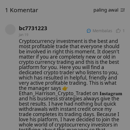
1 Komentar
paling awal
bc7731223
1
Membalas
Jan 19
Cryptocurrency investment is the best and
most profitable trade that everyone should
be involved in right this moment. It doesn't
matter if you are completely new or old in
crypto currency trading and this is the best
platform for you. Here you will find a
dedicated crypto trader who listens to you,
which has resulted in helpful, friendly and
very active profitable trading. This is what
the manager says 👉
Ethan_Harrison_Crypto_Tradet on 𝐈𝐧𝐬𝐭𝐚𝐠𝐫𝐚𝐦
and his business strategies always give the
best results. I have had nothing but quick
withdrawals with instant credit once my
trade completes its trading days. Because I
love his platform, I have decided to join the
whole world of cryptocurrency investors in
testifying about this manager so that