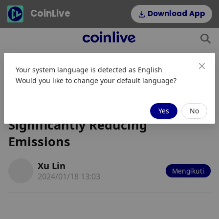
CoinLive
Download App
Your system language is detected as
English
Record-Breaking Achievement:
Would you like to change your default language?
Bitcoin Mining Hits 54.5%
Sustainable Energy Usage,
Yes
No
Significantly Reducing
Emissions
Xu Lin
Mengikuti
2024/01/18 13:03