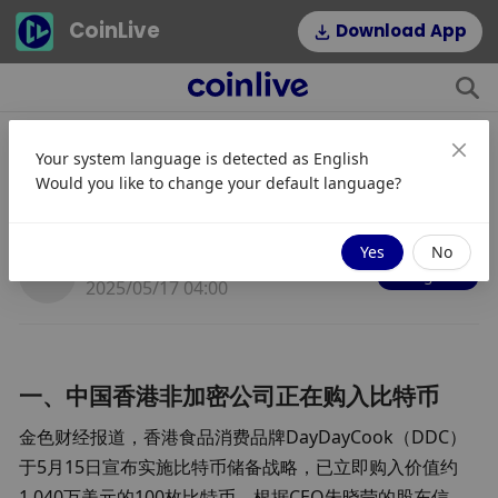
CoinLive
Download App
Your system language is detected as
English
中国香港：非加密公司正在购入比特
Would you like to change your default language?
币
Yes
No
JinseFinance
Mengikuti
2025/05/17 04:00
一、中国香港非加密公司正在购入比特币
金色财经报道，香港食品消费品牌DayDayCook（DDC）
于5月15日宣布实施比特币储备战略，已立即购入价值约
1,040万美元的100枚比特币。根据CEO朱晓莹的股东信，