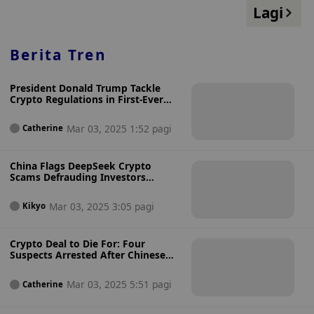
Lagi
Berita Tren
President Donald Trump Tackle
Crypto Regulations in First-Ever
Crypto Summit on 7 March—
Industry Response Divided
Mar 03, 2025 1:52 pagi
Catherine
China Flags DeepSeek Crypto
Scams Defrauding Investors
Through Fake Crypto Tokens
Mar 03, 2025 3:05 pagi
Kikyo
Crypto Deal to Die For: Four
Suspects Arrested After Chinese
Man Murdered in South Korean
Luxury Hotel
Mar 03, 2025 5:51 pagi
Catherine