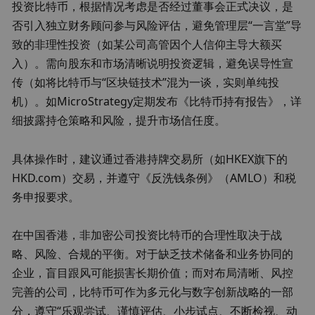
投资比特币，根据情况考虑是否经过董事会正式决议，是
否引入独立财务顾问参与风险评估，避免管理层“一言堂”导
致的非理性投资（如某公司高管因个人信仰主导大额买
入）。需向股东和市场清晰说明投资逻辑，避免误导性宣
传（如将比特币与“区块链技术”混为一谈，实则单纯投
机）。如MicroStrategy定期发布《比特币持有报告》，详
细披露持仓策略和风险，提升市场信任度。
具体操作时，建议通过香港持牌交易所（如HKEX旗下的
HKD.com）交易，并遵守《反洗钱条例》（AMLO）和税
务申报要求。
在中国香港，非加密公司投资比特币的合理性取决于战
略、风险、合规的平衡。对于缺乏技术储备和业务协同的
企业，盲目跟风可能损害长期价值；而对布局清晰、风控
完善的公司，比特币可作为多元化与数字创新战略的一部
分，遵守“乐观尝试、谨慎评估、小步试点、不断检视、动