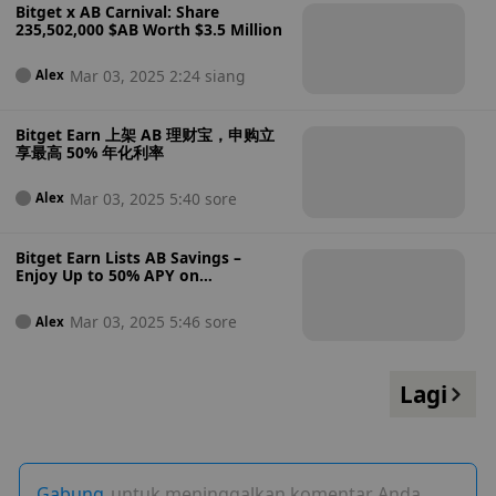
Bitget x AB Carnival: Share
235,502,000 $AB Worth $3.5 Million
Mar 03, 2025 2:24 siang
Alex
Bitget Earn 上架 AB 理财宝，申购立
享最高 50% 年化利率
Mar 03, 2025 5:40 sore
Alex
Bitget Earn Lists AB Savings –
Enjoy Up to 50% APY on
Subscription!
Mar 03, 2025 5:46 sore
Alex
Lagi
Gabung
untuk meninggalkan komentar Anda