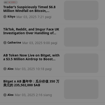
BTC
0.68%
Trader’s Suspiciously Timed $6.8
Million Windfall on Bitcoin,
Ethereum Bets Before Trump’s
Mar 03, 2025 7:21 pagi
Kikyo
Reserve News, Raises Insider
Trading Speculations
TikTok, Reddit, and Imgur Face UK
Investigation Over Handling of
Children's Data
Mar 03, 2025 9:00 pagi
Catherine
AB Token Now Live on Bitget, with
a $3.5 Million Airdrop to Boost
Global Ecosystem Expansion
Mar 03, 2025 10:18 pagi
Alex
Bitget x AB 嘉年华：瓜分价值 350 万
美元的 235,502,000 $AB
Mar 03, 2025 2:16 siang
Alex