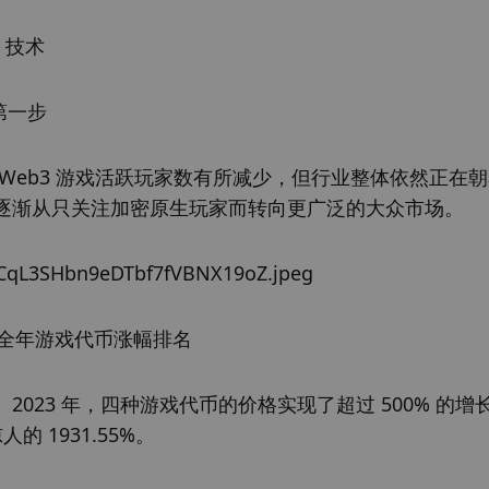
 技术
第一步
2023 年的 Web3 游戏活跃玩家数有所减少，但行业整体依然正在
逐渐从只关注加密原生玩家而转向更广泛的大众市场。
 年全年游戏代币涨幅排名
023 年，四种游戏代币的价格实现了超过 500% 的增
的 1931.55%。