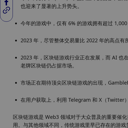
也迎来了显著的上升势头。
今年的游戏中，仅有 6% 的游戏拥有超过 1,00
2023 年，尽管整体交易量比 2022 年的高
2023 年，区块链游戏行业正在发展，而 AI 也
老牌区块链仍占据市场。
市场正在期待顶尖区块链游戏的出现，Gamble
在用户获取上，利用 Telegram 和 X（Tw
区块链游戏是 Web3 领域对于大众普及的重要
用。与其他领域不同，传统游戏里早已存在的游戏