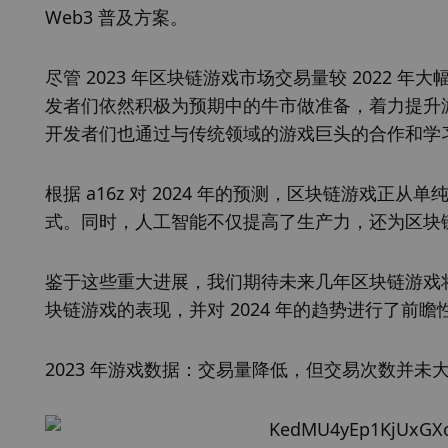
Web3 普及方案。
尽管 2023 年区块链游戏市场交易量较 2022 年大
发者们依然积极为预期中的牛市做准备，着力提升
开发者们也通过与传统领域的游戏巨头的合作和学
根据 a16z 对 2024 年的预测，区块链游戏正从单纯的 p
式。同时，人工智能不仅提高了生产力，还为区块
鉴于这些重大进展，我们期待未来几年区块链游戏将
块链游戏的表现，并对 2024 年的趋势进行了前
2023 年游戏数据：交易量降低，但交易次数并未