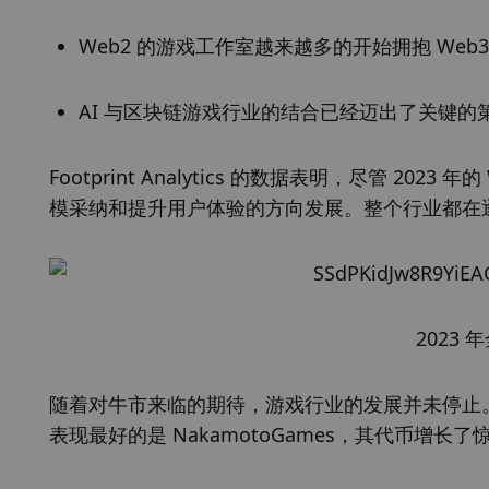
Web2 的游戏工作室越来越多的开始拥抱 Web3
AI 与区块链游戏行业的结合已经迈出了关键的
Footprint Analytics 的数据表明，尽管 
模采纳和提升用户体验的方向发展。整个行业都在
2023
随着对牛市来临的期待，游戏行业的发展并未停止。2
表现最好的是 NakamotoGames，其代币增长了惊人