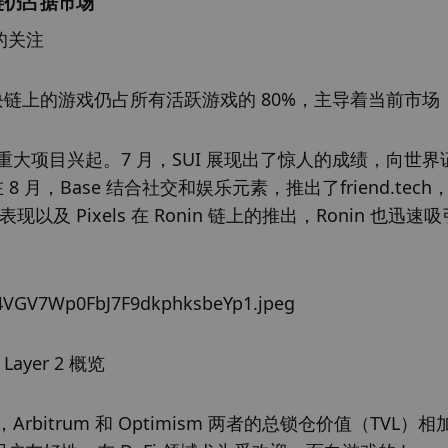
块链仍占据市场
的关注
的老牌区块链上的游戏仍占所有活跃游戏的 80%，主导着当前市场
多个重大项目兴起。7 月，SUI 展现出了惊人的成绩，向世界
8 月，Base 结合社交和娱乐元素，推出了friend.tec
出表现以及 Pixels 在 Ronin 链上的推出，Ronin 也迅速
Layer 2 概览
发展，Arbitrum 和 Optimism 两者的总锁仓价值（TVL）