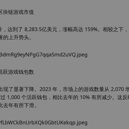
区块链游戏市值
达到了 8,283.5亿美元，涨幅高达 159%。相较之下
著的上升势头。
活跃游戏钱包数
显著下降。2023 年，市场上的游戏数量从 2,070 增
过 1,000 个活跃钱包，相比去年的 10% 有所减少。这
比去年有所下滑。