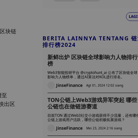
2,75 ETH
LAGI
，区块链
BERITA LAINNYA TENTANG 
排行榜2024
新鲜出炉 区块链全球影响力人物排行
榜
Web3智能投研平台 @cryptohunt_ai 公布了区块链全球
影响力人物榜单，通过AI算法对KOL进行排名。
JinseFinance
Agt 01, 2024 12:02 siang
至 
TON公链上Web3游戏异军突起 哪些
反映出区
公链也在做链游赛道
​目前TON 通过Web3社交小游戏获得不少流量，还有哪
公链上游戏用户活跃，哪些公链积极拓展游戏？
JinseFinance
Mei 23, 2024 2:16 siang