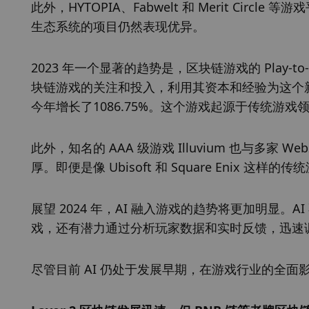
此外，HYTOPIA、Fabwelt 和 Merit Cir
生态系统的项目仍然表现优异。
2023 年一个显著的趋势是，区块链游戏的 Play-to-e
块链游戏的关注和投入，利用其资本和经验为这个新
今年增长了1086.75%。这个游戏起源于传统游戏领域 Moj
此外，知名的 AAA 级游戏 Illuvium 也与多家
厚。即便是像 Ubisoft 和 Square Enix 
展望 2024 年，AI 融入游戏的趋势将更加明显
戏，还有潜力通过分析玩家数据和实时反馈，迅速
尽管目前 AI 仍处于发展早期，在游戏行业的全