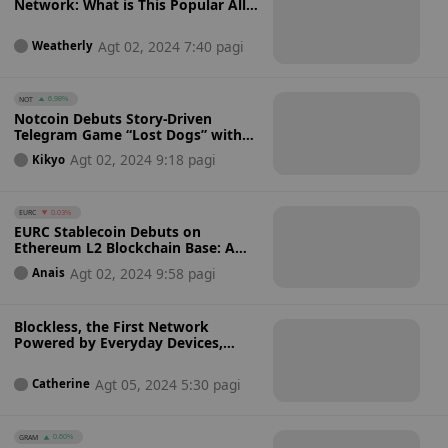
Network: What is This Popular All-
in-One Modular L1 Blockchain
Project About?
Agt 02, 2024 7:40 pagi
Weatherly
NOT
6.98%
Notcoin Debuts Story-Driven
Telegram Game “Lost Dogs” with
NFTs and Token Rewards: So What
Agt 02, 2024 9:18 pagi
Kikyo
is Your Choice?
EURC
0.03%
EURC Stablecoin Debuts on
Ethereum L2 Blockchain Base: A
New Era for Euro-Backed Digital
Agt 02, 2024 9:58 pagi
Anais
Currency
Blockless, the First Network
Powered by Everyday Devices,
Begins Phase 2 of its Incentivised
Testnet — The Missing
Agt 05, 2024 5:30 pagi
Catherine
Orchestrator
GRAM
0.60%