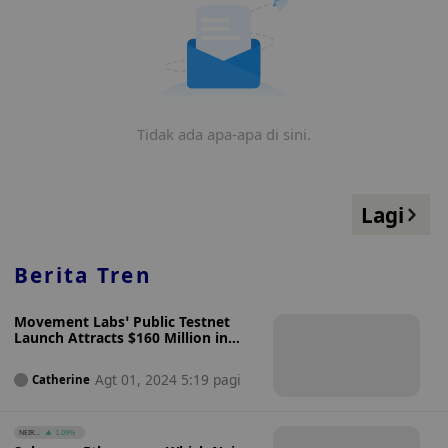
Tidak ada apa-apa di sini.
Lagi
Berita Tren
Movement Labs’ Public Testnet
Launch Attracts $160 Million in
Committed TVL for Mainnet: Will
You Join the Movement?
Agt 01, 2024 5:19 pagi
Catherine
NEIR...
1.09%