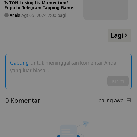
Is TON Losing Its Momentum?
Popular Telegram Tapping Game
Dotcoin Ditches TON and
Agt 05, 2024 7:00 pagi
Anais
Launching $DTC Token on Venom
Lagi
Gabung
untuk meninggalkan komentar Anda
yang luar biasa…
Kirim
0 Komentar
paling awal