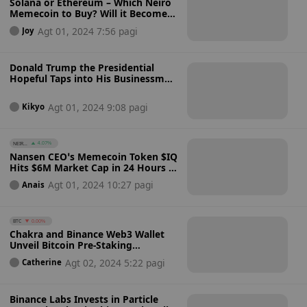
Solana or Ethereum – Which Neiro
Memecoin to Buy? Will it Become
the Next Dogwifhat?
Agt 01, 2024 7:56 pagi
Joy
Donald Trump the Presidential
Hopeful Taps into His Businessman
Persona to Tout Limited Edition
Bitcoin Sneakers
Agt 01, 2024 9:08 pagi
Kikyo
NEIR...
4.07%
Nansen CEO’s Memecoin Token $IQ
Hits $6M Market Cap in 24 Hours –
How MakeNowMeme and
Agt 01, 2024 10:27 pagi
Anais
Pump.Fun Enable Quick Profits
and Rug Pulls
BTC
0.00%
Chakra and Binance Web3 Wallet
Unveil Bitcoin Pre-Staking
Campaign for Babylon’s Mainnet
Agt 02, 2024 5:22 pagi
Catherine
Launch
Binance Labs Invests in Particle