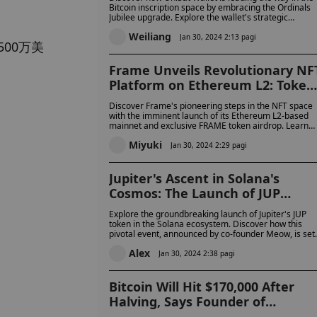
Bitcoin inscription space by embracing the Ordinals
Jubilee upgrade. Explore the wallet's strategic
integration, user benefits, and a glimpse into future
Weiliang
innovations with the highly anticipated 2024
Jan 30, 2024 2:13 pagi
00万美
whitepaper release
。
Frame Unveils Revolutionary NF
Platform on Ethereum L2: Token
Airdrop and Mainnet Launch
Discover Frame's pioneering steps in the NFT space
Imminent
with the imminent launch of its Ethereum L2-based
mainnet and exclusive FRAME token airdrop. Learn
about Frame's successful fundraising, strategic
Miyuki
partnerships, and how it's setting the stage for a new
Jan 30, 2024 2:29 pagi
era in NFT innovation and community engagement.
Jupiter's Ascent in Solana's
Cosmos: The Launch of JUP
Token Marks a New Era for DeFi
Explore the groundbreaking launch of Jupiter's JUP
token in the Solana ecosystem. Discover how this
pivotal event, announced by co-founder Meow, is set
to revolutionize decentralized finance by enhancing
Alex
trading efficiency and offering new investment
Jan 30, 2024 2:38 pagi
opportunities.
Bitcoin Will Hit $170,000 After
Halving, Says Founder of
SkyBridge Capital