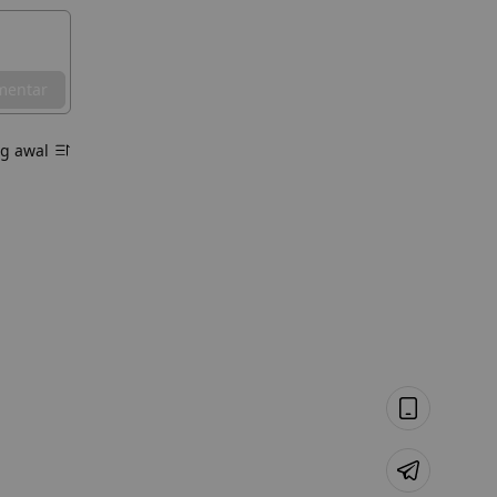
mentar
ng awal