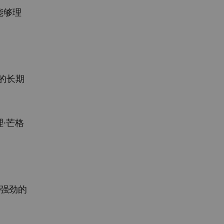
能够理
的长期
·芒格
面强劲的