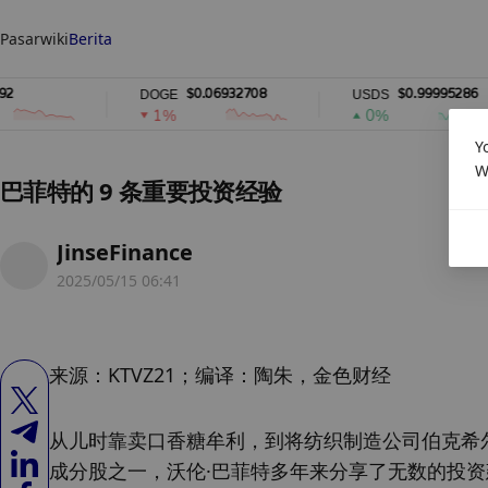
Pasar
wiki
Berita
$0.06932708
$0.99995286
DOGE
USDS
1%
0%
Y
W
巴菲特的 9 条重要投资经验
JinseFinance
2025/05/15 06:41
来源：KTVZ21；编译：陶朱，金色财经
从儿时靠卖口香糖牟利，到将纺织制造公司伯克希尔
成分股之一，沃伦·巴菲特多年来分享了无数的投资