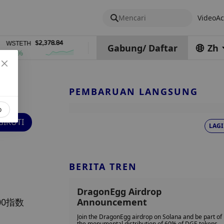
Mencari
Video
Ac
$2,378.84
$0.76762686
$454.62
TH
DEL
ZEC
Gabung
/
Daftar
Zh
1%
4%
PEMBARUAN LANGSUNG
o
IKUTI
LAGI
BERITA TREN
DragonEgg Airdrop
0指数
Announcement
Join the DragonEgg airdrop on Solana and be part of
the monumental distribution of 60% of DGE tokens.