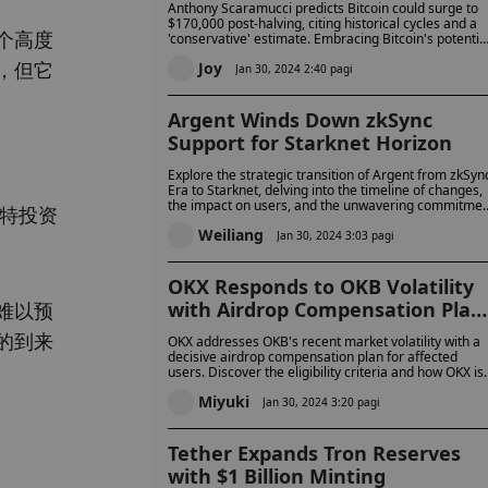
Anthony Scaramucci predicts Bitcoin could surge to
$170,000 post-halving, citing historical cycles and a
个高度
'conservative' estimate. Embracing Bitcoin's potential
industry leaders like Scaramucci and BlackRock's
，但它
Joy
Larry Fink anticipate a transformative future, with th
Jan 30, 2024 2:40 pagi
April 2024 halving event playing a crucial role.
Argent Winds Down zkSync
Support for Starknet Horizon
Explore the strategic transition of Argent from zkSyn
Era to Starknet, delving into the timeline of changes,
the impact on users, and the unwavering commitmen
菲特投资
to security. Learn proactive steps to navigate this
Weiliang
transformative phase and ensure a smooth asset
Jan 30, 2024 3:03 pagi
transfer with our comprehensive guide
OKX Responds to OKB Volatility
with Airdrop Compensation Plan
难以预
for Affected Users
的到来
OKX addresses OKB's recent market volatility with a
decisive airdrop compensation plan for affected
users. Discover the eligibility criteria and how OKX is
bolstering user confidence through strategic risk
Miyuki
management adjustments and support measures.
Jan 30, 2024 3:20 pagi
Tether Expands Tron Reserves
with $1 Billion Minting