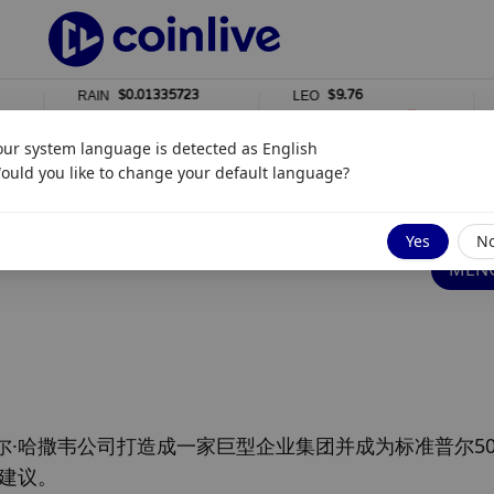
$0.01335723
$9.76
RAIN
LEO
WSTE
1%
0%
0%
our system language is detected as
English
ould you like to change your default language?
Yes
N
MENG
·哈撒韦公司打造成一家巨型企业集团并成为标准普尔50
建议。