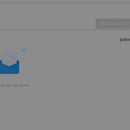
Tambahkan ko
pali
da apa-apa di sini.