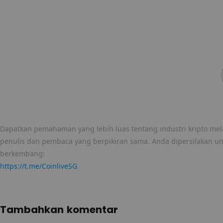
Dapatkan pemahaman yang lebih luas tentang industri kripto mela
penulis dan pembaca yang berpikiran sama. Anda dipersilakan u
berkembang:
https://t.me/CoinliveSG
Tambahkan komentar