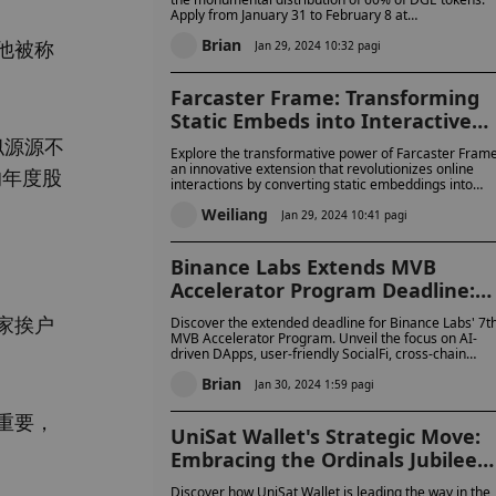
Apply from January 31 to February 8 at
degfinance.org and seize your chance to engage wit
Brian
他被称
a thriving crypto community. Don't miss this
Jan 29, 2024 10:32 pagi
opportunity to be part of DragonEgg's journey on the
Solana blockchain!
Farcaster Frame: Transforming
Static Embeds into Interactive
Social Spectacles
似源源不
Explore the transformative power of Farcaster Frame
an innovative extension that revolutionizes online
的年度股
interactions by converting static embeddings into
interactive experiences.
Weiliang
Jan 29, 2024 10:41 pagi
Binance Labs Extends MVB
Accelerator Program Deadline:
Embracing Innovation in AI,
家挨户
Discover the extended deadline for Binance Labs' 7t
SocialFi, and Beyond
MVB Accelerator Program. Unveil the focus on AI-
driven DApps, user-friendly SocialFi, cross-chain
gaming, digital identity protocols, and BNB Greenfiel
Brian
platforms. Seize the opportunity to revolutionize the
Jan 30, 2024 1:59 pagi
blockchain space with your innovative project before
January 31st
重要，
UniSat Wallet's Strategic Move:
Embracing the Ordinals Jubilee
Upgrade
Discover how UniSat Wallet is leading the way in the