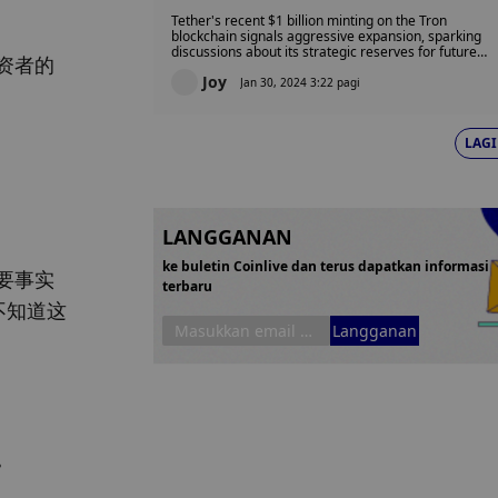
Tether's recent $1 billion minting on the Tron
blockchain signals aggressive expansion, sparking
discussions about its strategic reserves for future
资者的
use. Amidst a $96 billion market cap, Tether faces
Joy
potential challenges from traditional financial
Jan 30, 2024 3:22 pagi
institutions, with regulatory uncertainties tied to the
upcoming 2024 U.S. presidential election adding a
layer of complexity to the crypto landscape.
LAGI
LANGGANAN
ke buletin Coinlive dan terus dapatkan informasi
要事实
terbaru
不知道这
Langganan
。