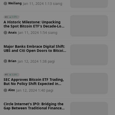
Jan 11, 2024 1:13 siang
Weiliang
BTC
0.19%
A Historic Milestone: Unpacking
the Spot Bitcoin ETF's Decade-Long
Road to SEC Approval
Jan 11, 2024 1:54 siang
Anais
Major Banks Embrace Digital Shift:
UBS and Citi Open Doors to Bitcoin
ETF Trading
Jan 12, 2024 1:38 pagi
Brian
BTC
0.19%
SEC Approves Bitcoin ETF Trading,
But No Policy Shift Expected in
Korea
Jan 12, 2024 1:40 pagi
Alex
Circle Internet's IPO: Bridging the
Gap Between Traditional Finance
and Crypto