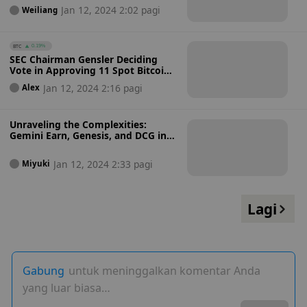
Jan 12, 2024 2:02 pagi
Weiliang
BTC
0.19%
SEC Chairman Gensler Deciding
Vote in Approving 11 Spot Bitcoin
ETFs
Jan 12, 2024 2:16 pagi
Alex
Unraveling the Complexities:
Gemini Earn, Genesis, and DCG in
2024
Jan 12, 2024 2:33 pagi
Miyuki
Lagi
Gabung
untuk meninggalkan komentar Anda
yang luar biasa…