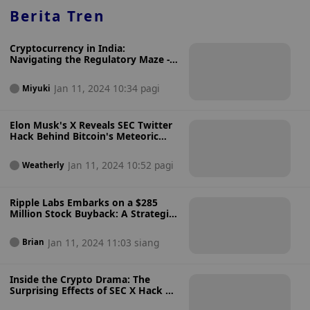
Berita Tren
Cryptocurrency in India:
Navigating the Regulatory Maze -
The Removal of Major Crypto
Exchange Apps from Apple's App
Jan 11, 2024 10:34 pagi
Miyuki
Store
Elon Musk's X Reveals SEC Twitter
Hack Behind Bitcoin's Meteoric
Rise: A Lesson in Cybersecurity
Jan 11, 2024 10:52 pagi
Weatherly
Ripple Labs Embarks on a $285
Million Stock Buyback: A Strategic
Move Signaling Confidence and
Growth
Jan 11, 2024 11:03 siang
Brian
Inside the Crypto Drama: The
Surprising Effects of SEC X Hack on
BTC Spot ETFs - Must Read!