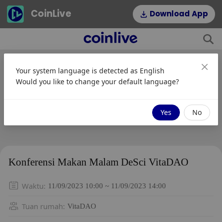
CoinLive
Download App
Your system language is detected as
English
Would you like to change your default language?
Yes
No
Konferensi Makan Malam DeSci VitaDAO
Waktu
:
11/09/2023 10:00 ~ 11/09/2023 14:00
Tuan rumah
:
VitaDAO