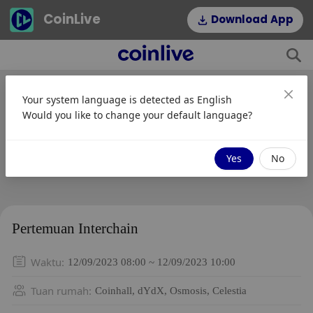
CoinLive
Download App
Your system language is detected as
English
Would you like to change your default language?
Yes
No
Pertemuan Interchain
Waktu
:
12/09/2023 08:00 ~ 12/09/2023 10:00
Tuan rumah
:
Coinhall, dYdX, Osmosis, Celestia