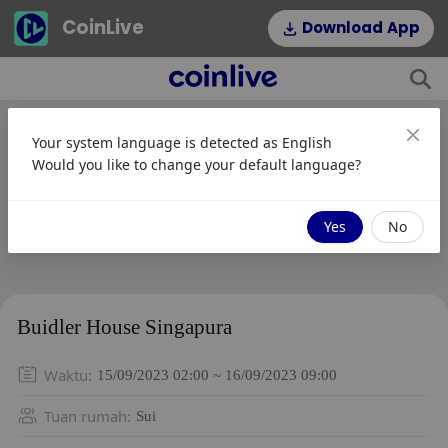
CoinLive
Download App
Your system language is detected as
English
Would you like to change your default language?
Yes
No
Buidler House Singapura
Waktu
:
15/09/2023 02:00 ~ 16/09/2023 09:00
Tuan rumah
:
Sui