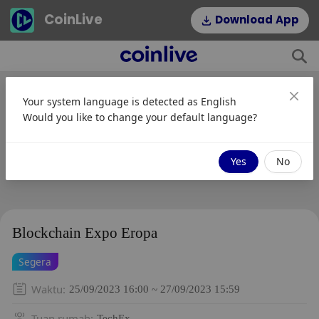
CoinLive
Download App
Your system language is detected as
English
Would you like to change your default language?
Yes
No
Blockchain Expo Eropa
Segera
Waktu
:
25/09/2023 16:00 ~ 27/09/2023 15:59
Tuan rumah
:
TechEx