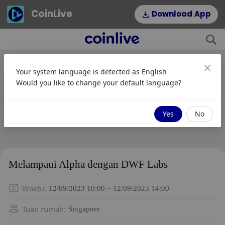
CoinLive
Download App
Your system language is detected as
English
Would you like to change your default language?
Yes
No
Melampaui Alpha dengan DWF Labs
Waktu
:
12/09/2023 10:00 ~ 12/09/2023 14:00
Tuan rumah
:
Singapore