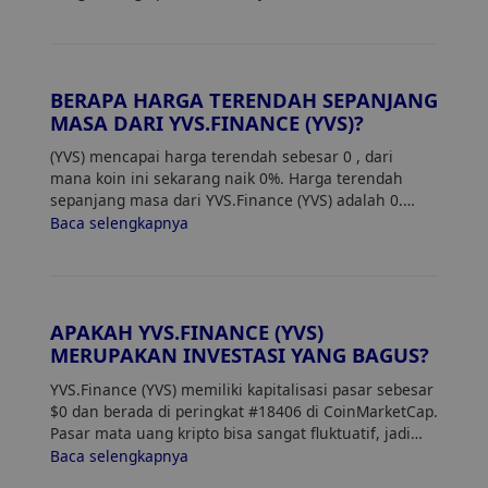
BERAPA HARGA TERENDAH SEPANJANG
MASA DARI YVS.FINANCE (YVS)?
(YVS) mencapai harga terendah sebesar 0
, dari
mana koin ini sekarang naik 0%. Harga terendah
sepanjang masa dari YVS.Finance (YVS) adalah 0.
Harga saat ini dari YVS naik 0% dari harga
Baca selengkapnya
terendahnya.
APAKAH YVS.FINANCE (YVS)
MERUPAKAN INVESTASI YANG BAGUS?
YVS.Finance (YVS) memiliki kapitalisasi pasar sebesar
$0 dan berada di peringkat #18406 di CoinMarketCap.
Pasar mata uang kripto bisa sangat fluktuatif, jadi
pastikan untuk melakukan riset sendiri (DYOR) dan
Baca selengkapnya
menilai toleransi risiko Anda. Selain itu, analisis tren