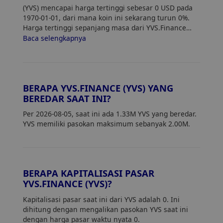
(YVS) mencapai harga tertinggi sebesar 0 USD pada
1970-01-01, dari mana koin ini sekarang turun 0%.
Harga tertinggi sepanjang masa dari YVS.Finance
(YVS) adalah 0. Harga saat ini dari YVS turun 0% dari
Baca selengkapnya
harga tertingginya.
BERAPA YVS.FINANCE (YVS) YANG
BEREDAR SAAT INI?
Per 2026-08-05, saat ini ada 1.33M YVS yang beredar.
YVS memiliki pasokan maksimum sebanyak 2.00M.
BERAPA KAPITALISASI PASAR
YVS.FINANCE (YVS)?
Kapitalisasi pasar saat ini dari YVS adalah 0. Ini
dihitung dengan mengalikan pasokan YVS saat ini
dengan harga pasar waktu nyata 0.