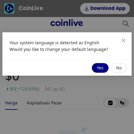
CoinLive
Download App
$0.32651988
$1,864.58
TRX
stETH
Your system language is detected as
English
0.68%
3.06%
Would you like to change your default language?
YVS.Finance
Yes
No
$0
$0(+124.69%)
MCap $0
Harga
Kapitalisasi Pasar