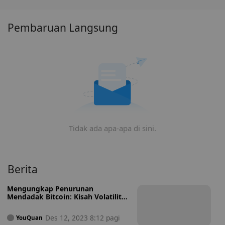
dan pola harga YVS.Finance (YVS) untuk menemukan
waktu terbaik untuk membeli YVS.
Pembaruan Langsung
Tidak ada apa-apa di sini.
Berita
Mengungkap Penurunan
Mendadak Bitcoin: Kisah Volatilitas
dan Dinamika Pasar
Des 12, 2023 8:12 pagi
YouQuan