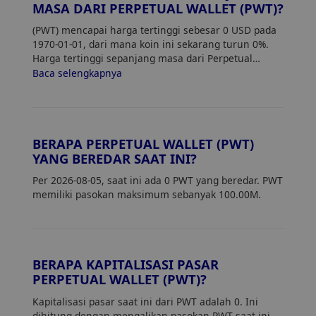
MASA DARI PERPETUAL WALLET (PWT)?
(PWT) mencapai harga tertinggi sebesar 0 USD pada
1970-01-01, dari mana koin ini sekarang turun 0%.
Harga tertinggi sepanjang masa dari Perpetual
Wallet (PWT) adalah 0. Harga saat ini dari PWT turun
Baca selengkapnya
0% dari harga tertingginya.
BERAPA PERPETUAL WALLET (PWT)
YANG BEREDAR SAAT INI?
Per 2026-08-05, saat ini ada 0 PWT yang beredar. PWT
memiliki pasokan maksimum sebanyak 100.00M.
BERAPA KAPITALISASI PASAR
PERPETUAL WALLET (PWT)?
Kapitalisasi pasar saat ini dari PWT adalah 0. Ini
dihitung dengan mengalikan pasokan PWT saat ini