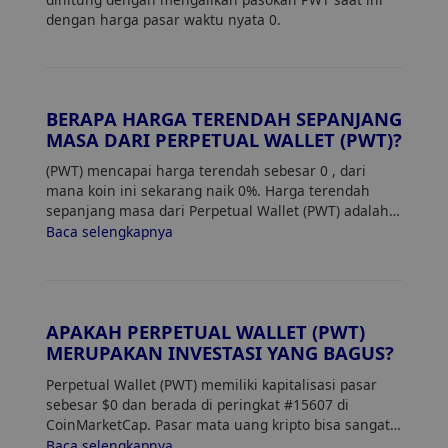
dengan harga pasar waktu nyata 0.
BERAPA HARGA TERENDAH SEPANJANG
MASA DARI PERPETUAL WALLET (PWT)?
(PWT) mencapai harga terendah sebesar 0
, dari
mana koin ini sekarang naik 0%. Harga terendah
sepanjang masa dari Perpetual Wallet (PWT) adalah
0. Harga saat ini dari PWT naik 0% dari harga
Baca selengkapnya
terendahnya.
APAKAH PERPETUAL WALLET (PWT)
MERUPAKAN INVESTASI YANG BAGUS?
Perpetual Wallet (PWT) memiliki kapitalisasi pasar
sebesar $0 dan berada di peringkat #15607 di
CoinMarketCap. Pasar mata uang kripto bisa sangat
fluktuatif, jadi pastikan untuk melakukan riset sendiri
Baca selengkapnya