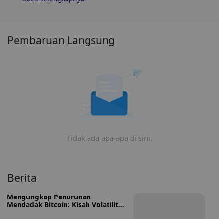
(DYOR) dan menilai toleransi risiko Anda. Selain itu,
analisis tren dan pola harga Perpetual Wallet (PWT)
untuk menemukan waktu terbaik untuk membeli
PWT.
Pembaruan Langsung
Tidak ada apa-apa di sini.
Berita
Mengungkap Penurunan
Mendadak Bitcoin: Kisah Volatilitas
dan Dinamika Pasar