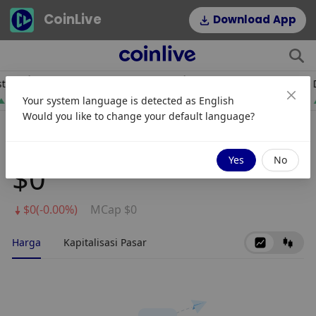
CoinLive
Download App
$1,908.19
$54.22
ETH
HYPE
D
Your system language is detected as
English
0.08%
2.64%
Would you like to change your default language?
Perpetual Wallet
Yes
No
$0
$0(-0.00%)
MCap $0
Harga
Kapitalisasi Pasar