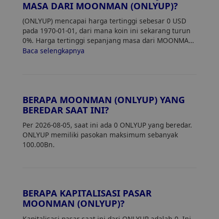
MASA DARI MOONMAN (ONLYUP)?
(ONLYUP) mencapai harga tertinggi sebesar 0 USD
pada 1970-01-01, dari mana koin ini sekarang turun
0%. Harga tertinggi sepanjang masa dari MOONMAN
(ONLYUP) adalah 0. Harga saat ini dari ONLYUP turun
Baca selengkapnya
0% dari harga tertingginya.
BERAPA MOONMAN (ONLYUP) YANG
BEREDAR SAAT INI?
Per 2026-08-05, saat ini ada 0 ONLYUP yang beredar.
ONLYUP memiliki pasokan maksimum sebanyak
100.00Bn.
BERAPA KAPITALISASI PASAR
MOONMAN (ONLYUP)?
Kapitalisasi pasar saat ini dari ONLYUP adalah 0. Ini