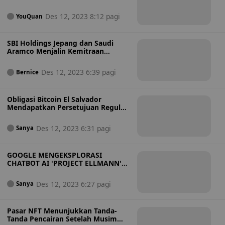
dan Dinamika Pasar
Des 12, 2023 8:12 pagi
YouQuan
SBI Holdings Jepang dan Saudi
Aramco Menjalin Kemitraan
Investasi Aset Digital
Des 12, 2023 6:39 pagi
Bernice
Obligasi Bitcoin El Salvador
Mendapatkan Persetujuan Regulasi
untuk Peluncuran Q1 2024
Des 12, 2023 6:31 pagi
Sanya
GOOGLE MENGEKSPLORASI
CHATBOT AI 'PROJECT ELLMANN'
DENGAN GEMINI
Des 12, 2023 6:27 pagi
Sanya
Pasar NFT Menunjukkan Tanda-
Tanda Pencairan Setelah Musim