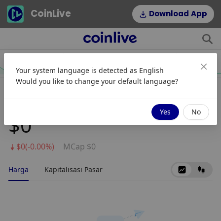
CoinLive
Download App
$54.22
$0.06995891
HYPE
DOGE
Your system language is detected as
English
2.64%
1.16%
Would you like to change your default language?
MOONMAN
Yes
No
$0
$0(-0.00%)
MCap $0
Harga
Kapitalisasi Pasar