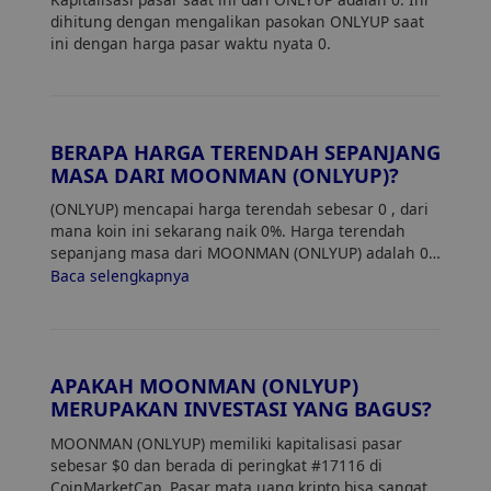
dihitung dengan mengalikan pasokan ONLYUP saat
ini dengan harga pasar waktu nyata 0.
BERAPA HARGA TERENDAH SEPANJANG
MASA DARI MOONMAN (ONLYUP)?
(ONLYUP) mencapai harga terendah sebesar 0
, dari
mana koin ini sekarang naik 0%. Harga terendah
sepanjang masa dari MOONMAN (ONLYUP) adalah 0.
Harga saat ini dari ONLYUP naik 0% dari harga
Baca selengkapnya
terendahnya.
APAKAH MOONMAN (ONLYUP)
MERUPAKAN INVESTASI YANG BAGUS?
MOONMAN (ONLYUP) memiliki kapitalisasi pasar
sebesar $0 dan berada di peringkat #17116 di
CoinMarketCap. Pasar mata uang kripto bisa sangat