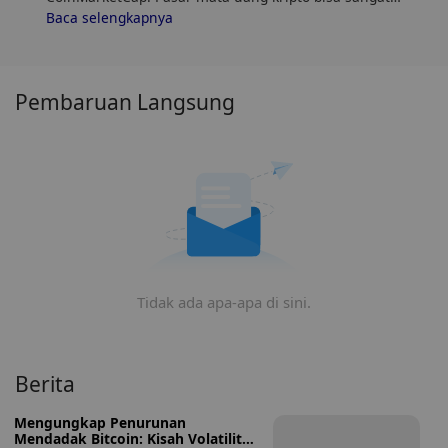
fluktuatif, jadi pastikan untuk melakukan riset sendiri
Baca selengkapnya
(DYOR) dan menilai toleransi risiko Anda. Selain itu,
analisis tren dan pola harga MOONMAN (ONLYUP)
untuk menemukan waktu terbaik untuk membeli
ONLYUP.
Pembaruan Langsung
Tidak ada apa-apa di sini.
Berita
Mengungkap Penurunan
Mendadak Bitcoin: Kisah Volatilitas