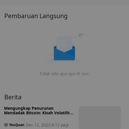
dan pola harga Maximus (MAXI) untuk menemukan
waktu terbaik untuk membeli MAXI.
Pembaruan Langsung
Tidak ada apa-apa di sini.
Berita
Mengungkap Penurunan
Mendadak Bitcoin: Kisah Volatilitas
dan Dinamika Pasar
Des 12, 2023 8:12 pagi
YouQuan