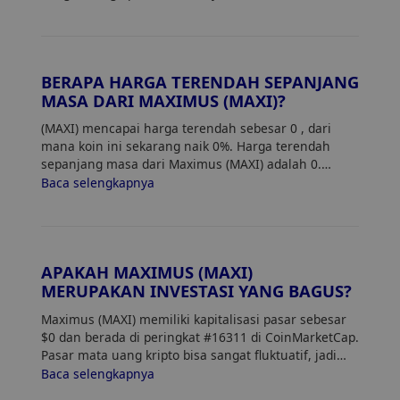
BERAPA HARGA TERENDAH SEPANJANG
MASA DARI MAXIMUS (MAXI)?
(MAXI) mencapai harga terendah sebesar 0
, dari
mana koin ini sekarang naik 0%. Harga terendah
sepanjang masa dari Maximus (MAXI) adalah 0.
Harga saat ini dari MAXI naik 0% dari harga
Baca selengkapnya
terendahnya.
APAKAH MAXIMUS (MAXI)
MERUPAKAN INVESTASI YANG BAGUS?
Maximus (MAXI) memiliki kapitalisasi pasar sebesar
$0 dan berada di peringkat #16311 di CoinMarketCap.
Pasar mata uang kripto bisa sangat fluktuatif, jadi
pastikan untuk melakukan riset sendiri (DYOR) dan
Baca selengkapnya
menilai toleransi risiko Anda. Selain itu, analisis tren