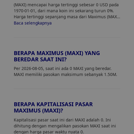
(MAXI) mencapai harga tertinggi sebesar 0 USD pada
1970-01-01, dari mana koin ini sekarang turun 0%.
Harga tertinggi sepanjang masa dari Maximus (MAXI)
adalah 0. Harga saat ini dari MAXI turun 0% dari
Baca selengkapnya
harga tertingginya.
BERAPA MAXIMUS (MAXI) YANG
BEREDAR SAAT INI?
Per 2026-08-05, saat ini ada 0 MAXI yang beredar.
MAXI memiliki pasokan maksimum sebanyak 1.50M.
BERAPA KAPITALISASI PASAR
MAXIMUS (MAXI)?
Kapitalisasi pasar saat ini dari MAXI adalah 0. Ini
dihitung dengan mengalikan pasokan MAXI saat ini
dengan harga pasar waktu nyata 0.