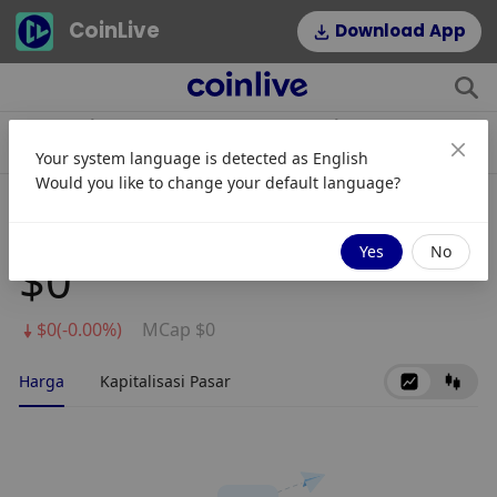
CoinLive
Download App
$1,908.19
$54.22
stETH
HYPE
Your system language is detected as
English
0.08%
2.64%
Would you like to change your default language?
Maximus
Yes
No
$0
$0(-0.00%)
MCap $0
Harga
Kapitalisasi Pasar