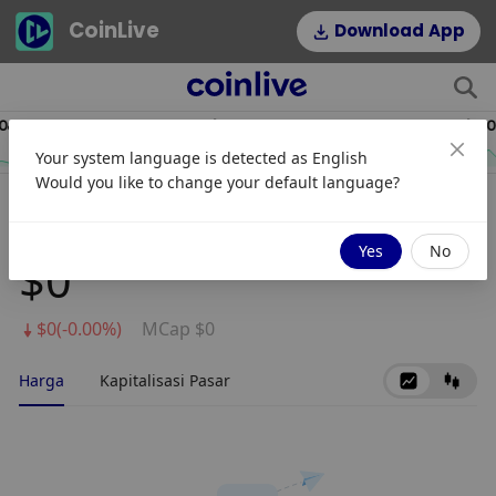
CoinLive
Download App
.19
$54.22
HYPE
DOGE
Your system language is detected as
English
2.64%
1.16%
Would you like to change your default language?
LIT
Yes
No
$0
$0(-0.00%)
MCap $0
Harga
Kapitalisasi Pasar