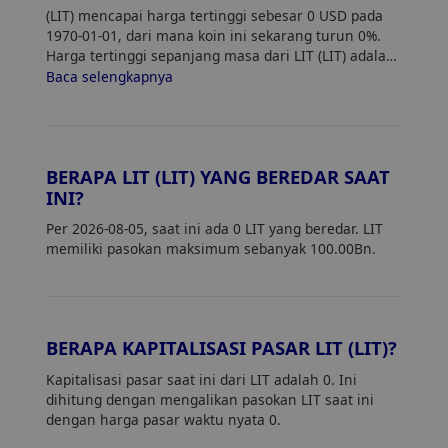
(LIT) mencapai harga tertinggi sebesar 0 USD pada
1970-01-01, dari mana koin ini sekarang turun 0%.
Harga tertinggi sepanjang masa dari LIT (LIT) adalah
0. Harga saat ini dari LIT turun 0% dari harga
Baca selengkapnya
tertingginya.
BERAPA LIT (LIT) YANG BEREDAR SAAT
INI?
Per 2026-08-05, saat ini ada 0 LIT yang beredar. LIT
memiliki pasokan maksimum sebanyak 100.00Bn.
BERAPA KAPITALISASI PASAR LIT (LIT)?
Kapitalisasi pasar saat ini dari LIT adalah 0. Ini
dihitung dengan mengalikan pasokan LIT saat ini
dengan harga pasar waktu nyata 0.