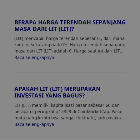
BERAPA HARGA TERENDAH SEPANJANG
MASA DARI LIT (LIT)?
(LIT) mencapai harga terendah sebesar 0
, dari mana
koin ini sekarang naik 0%. Harga terendah sepanjang
masa dari LIT (LIT) adalah 0. Harga saat ini dari LIT
naik 0% dari harga terendahnya.
Baca selengkapnya
APAKAH LIT (LIT) MERUPAKAN
INVESTASI YANG BAGUS?
LIT (LIT) memiliki kapitalisasi pasar sebesar $0 dan
berada di peringkat #15329 di CoinMarketCap. Pasar
mata uang kripto bisa sangat fluktuatif, jadi pastikan
untuk melakukan riset sendiri (DYOR) dan menilai
Baca selengkapnya
toleransi risiko Anda. Selain itu, analisis tren dan
pola harga LIT (LIT) untuk menemukan waktu terbaik