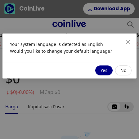
CoinLive
Download App
864.58
$52.50
HYPE
DOGE
Your system language is detected as
English
6.20%
0.66%
Would you like to change your default language?
IDEAS
Yes
No
$0
$0(-0.00%)
MCap $0
Harga
Kapitalisasi Pasar