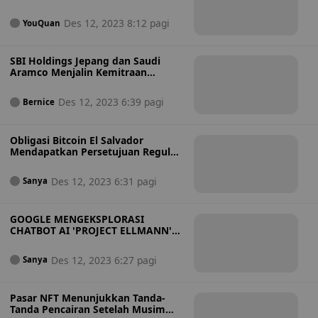
dan Dinamika Pasar
Des 12, 2023 8:12 pagi
YouQuan
SBI Holdings Jepang dan Saudi
Aramco Menjalin Kemitraan
Investasi Aset Digital
Des 12, 2023 6:39 pagi
Bernice
Obligasi Bitcoin El Salvador
Mendapatkan Persetujuan Regulasi
untuk Peluncuran Q1 2024
Des 12, 2023 6:31 pagi
Sanya
GOOGLE MENGEKSPLORASI
CHATBOT AI 'PROJECT ELLMANN'
DENGAN GEMINI
Des 12, 2023 6:27 pagi
Sanya
Pasar NFT Menunjukkan Tanda-
Tanda Pencairan Setelah Musim