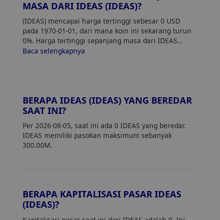
MASA DARI IDEAS (IDEAS)?
(IDEAS) mencapai harga tertinggi sebesar 0 USD
pada 1970-01-01, dari mana koin ini sekarang turun
0%. Harga tertinggi sepanjang masa dari IDEAS
(IDEAS) adalah 0. Harga saat ini dari IDEAS turun 0%
Baca selengkapnya
dari harga tertingginya.
BERAPA IDEAS (IDEAS) YANG BEREDAR
SAAT INI?
Per 2026-08-05, saat ini ada 0 IDEAS yang beredar.
IDEAS memiliki pasokan maksimum sebanyak
300.00M.
BERAPA KAPITALISASI PASAR IDEAS
(IDEAS)?
Kapitalisasi pasar saat ini dari IDEAS adalah 0. Ini