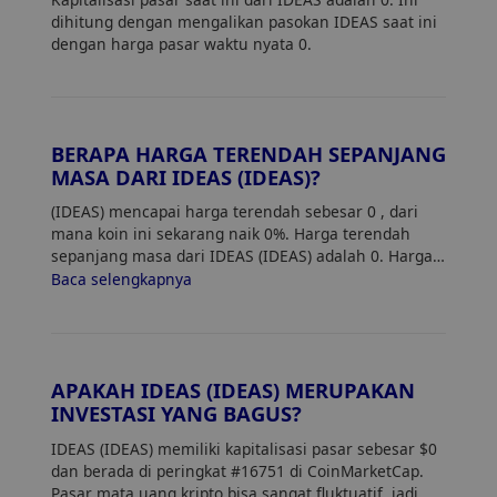
dihitung dengan mengalikan pasokan IDEAS saat ini
dengan harga pasar waktu nyata 0.
BERAPA HARGA TERENDAH SEPANJANG
MASA DARI IDEAS (IDEAS)?
(IDEAS) mencapai harga terendah sebesar 0
, dari
mana koin ini sekarang naik 0%. Harga terendah
sepanjang masa dari IDEAS (IDEAS) adalah 0. Harga
saat ini dari IDEAS naik 0% dari harga terendahnya.
Baca selengkapnya
APAKAH IDEAS (IDEAS) MERUPAKAN
INVESTASI YANG BAGUS?
IDEAS (IDEAS) memiliki kapitalisasi pasar sebesar $0
dan berada di peringkat #16751 di CoinMarketCap.
Pasar mata uang kripto bisa sangat fluktuatif, jadi