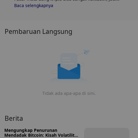
pastikan untuk melakukan riset sendiri (DYOR) dan
Baca selengkapnya
menilai toleransi risiko Anda. Selain itu, analisis tren
dan pola harga IDEAS (IDEAS) untuk menemukan
waktu terbaik untuk membeli IDEAS.
Pembaruan Langsung
Tidak ada apa-apa di sini.
Berita
Mengungkap Penurunan
Mendadak Bitcoin: Kisah Volatilitas